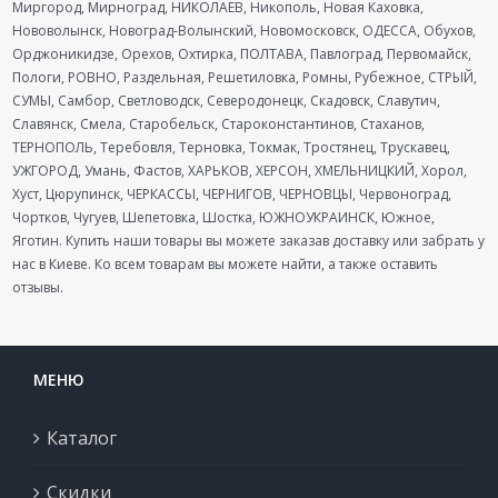
Миргород, Мирноград, НИКОЛАЕВ, Никополь, Новая Каховка,
Нововолынск, Новоград-Волынский, Новомосковск, ОДЕССА, Обухов,
Орджоникидзе, Орехов, Охтирка, ПОЛТАВА, Павлоград, Первомайск,
Пологи, РОВНО, Раздельная, Решетиловка, Ромны, Рубежное, СТРЫЙ,
СУМЫ, Самбор, Светловодск, Северодонецк, Скадовск, Славутич,
Славянск, Смела, Старобельск, Староконстантинов, Стаханов,
ТЕРНОПОЛЬ, Теребовля, Терновка, Токмак, Тростянец, Трускавец,
УЖГОРОД, Умань, Фастов, ХАРЬКОВ, ХЕРСОН, ХМЕЛЬНИЦКИЙ, Хорол,
Хуст, Цюрупинск, ЧЕРКАССЫ, ЧЕРНИГОВ, ЧЕРНОВЦЫ, Червоноград,
Чортков, Чугуев, Шепетовка, Шостка, ЮЖНОУКРАИНСК, Южное,
Яготин. Купить наши товары вы можете заказав доставку или забрать у
нас в Киеве. Ко всем товарам вы можете найти, а также оставить
отзывы.
МЕНЮ
Каталог
Скидки