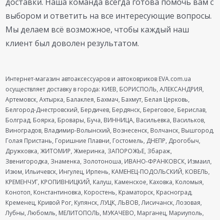
доставки. Наша команда всегда готова помочь вам с
выбором и ответить на все интересующие вопросы.
Мы делаем всё возможное, чтобы каждый наш
клиент был доволен результатом.
Интернет-магазин автоаксессуаров и автоковриков EVA.com.ua
осуществляет доставку в города: КИЕВ, БОРИСПОЛЬ, АЛЕКСАНДРИЯ,
Артемовск, Ахтырка, Балаклея, Бахмач, Бахмут, Белая Церковь,
Белгород-Днестровский, Бердичев, Бердянск, Береговое, Берислав,
Болград, Боярка, Бровары, Буча, ВИННИЦА, Васильевка, Васильков,
Виноградов, Владимир-Волынский, Вознесенск, Волчанск, Вышгород,
Голая Пристань, Горишние Плавни, Гостомель, ДНЕПР, Дрогобыч,
Дружковка, ЖИТОМИР, Жмеринка, ЗАПОРОЖЬЕ, Збараж,
Звенигородка, Знаменка, Золотоноша, ИВАНО-ФРАНКОВСК, Измаил,
Изюм, Ильичевск, Ингулец, Ирпень, КАМЕНЕЦ-ПОДОЛЬСКИЙ, КОВЕЛЬ,
КРЕМЕНЧУГ, КРОПИВНИЦКИЙ, Калуш, Каменское, Каховка, Коломыя,
Конотоп, Константиновка, Коростень, Краматорск, Красноград,
Кременец, Кривой Рог, Купянск, ЛУЦК, ЛЬВОВ, Лисичанск, Лозовая,
Лубны, Любомль, МЕЛИТОПОЛЬ, МУКАЧЕВО, Марганец, Мариуполь,