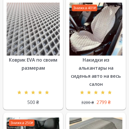
Знижка 401₴
Коврик EVA по своим
Накидки из
размерам
алькантары на
сиденья авто на весь
салон
500
₴
2799
₴
3200
₴
Знижка 250₴