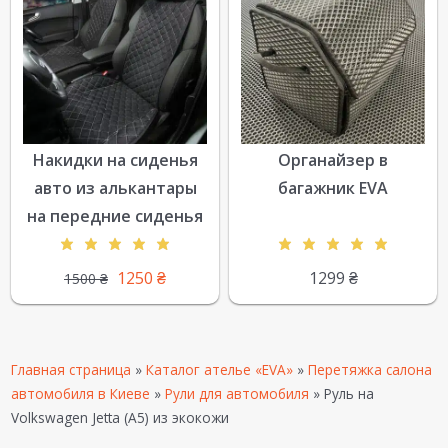
Накидки на сиденья
Органайзер в
авто из алькантары
багажник EVA
на передние сиденья
1250
₴
1299
₴
1500
₴
Главная страница
»
Каталог ателье «EVA»
»
Перетяжка салона
автомобиля в Киеве
»
Рули для автомобиля
»
Руль на
Volkswagen Jetta (A5) из экокожи