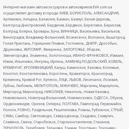
Интернет-магазин автоаксессуаров и автоковриков EVA.com.ua
осуществляет доставку в города: КИЕВ, БОРИСПОЛЬ, АЛЕКСАНДРИЯ,
Артемовск, Ахтырка, Балаклея, Бахмач, Бахмут, Белая Церковь,
Белгород-Днестровский, Бердичев, Бердянск, Береговое, Берислав,
Болград, Боярка, Бровары, Буча, ВИННИЦА, Васильевка, Васильков,
Виноградов, Владимир-Волынский, Вознесенск, Волчанск, Вышгород,
Голая Пристань, Горишние Плавни, Гостомель, ДНЕПР, Дрогобыч,
Дружковка, ЖИТОМИР, Жмеринка, ЗАПОРОЖЬЕ, Збараж,
Звенигородка, Знаменка, Золотоноша, ИВАНО-ФРАНКОВСК, Измаил,
Изюм, Ильичевск, Ингулец, Ирпень, КАМЕНЕЦ-ПОДОЛЬСКИЙ, КОВЕЛЬ,
КРЕМЕНЧУГ, КРОПИВНИЦКИЙ, Калуш, Каменское, Каховка, Коломыя,
Конотоп, Константиновка, Коростень, Краматорск, Красноград,
Кременец, Кривой Рог, Купянск, ЛУЦК, ЛЬВОВ, Лисичанск, Лозовая,
Лубны, Любомль, МЕЛИТОПОЛЬ, МУКАЧЕВО, Марганец, Мариуполь,
Миргород, Мирноград, НИКОЛАЕВ, Никополь, Новая Каховка,
Нововолынск, Новоград-Волынский, Новомосковск, ОДЕССА, Обухов,
Орджоникидзе, Орехов, Охтирка, ПОЛТАВА, Павлоград, Первомайск,
Пологи, РОВНО, Раздельная, Решетиловка, Ромны, Рубежное, СТРЫЙ,
СУМЫ, Самбор, Светловодск, Северодонецк, Скадовск, Славутич,
Славянск, Смела, Старобельск, Староконстантинов, Стаханов,
ТЕРНОПОЛЬ, Теребовля, Терновка, Токмак, Тростянец, Трускавец,