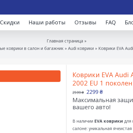
Скидки
Наши работы
Отзывы
FAQ
Бл
Главная страница
»
ые коврики в салон и багажник
»
Audi коврики
»
Коврики EVA Audi
Коврики EVA Audi A
2002 EU 1 поколен
2299
₴
2599
₴
Максимальная защит
вашего авто!
В наличии
EVA коврики
для 
салоне: уникальная ячеистая 