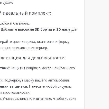
е сухим.
й идеальный комплект:
салон и багажник.
Добавьте
высокие 3D борты и 3D лапу
для
райте цвет коврика, окантовки и форму
еально вписался в интерьер.
лектация для долговечности:
тник:
Защитит коврик в месте наибольшего
):
Подчеркнут марку вашего автомобиля.
нная вышивка:
Нанесите любой рисунок,
я эксклюзивности.
:
Универсальные или штатные, чтобы коврик