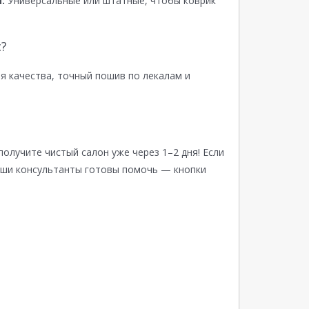
:
Универсальные или штатные, чтобы коврик
?
я качества, точный пошив по лекалам и
получите чистый салон уже через 1–2 дня! Если
аши консультанты готовы помочь — кнопки