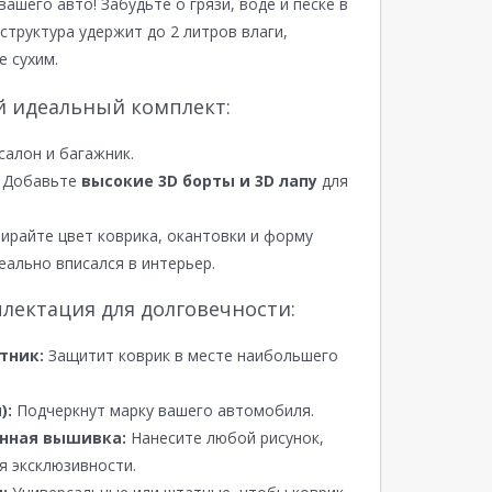
вашего авто! Забудьте о грязи, воде и песке в
структура удержит до 2 литров влаги,
е сухим.
й идеальный комплект:
салон и багажник.
Добавьте
высокие 3D борты и 3D лапу
для
райте цвет коврика, окантовки и форму
еально вписался в интерьер.
лектация для долговечности:
тник:
Защитит коврик в месте наибольшего
):
Подчеркнут марку вашего автомобиля.
нная вышивка:
Нанесите любой рисунок,
я эксклюзивности.