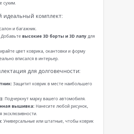
е сухим.
й идеальный комплект:
салон и багажник.
Добавьте
высокие 3D борты и 3D лапу
для
райте цвет коврика, окантовки и форму
еально вписался в интерьер.
лектация для долговечности:
тник:
Защитит коврик в месте наибольшего
):
Подчеркнут марку вашего автомобиля.
нная вышивка:
Нанесите любой рисунок,
я эксклюзивности.
:
Универсальные или штатные, чтобы коврик