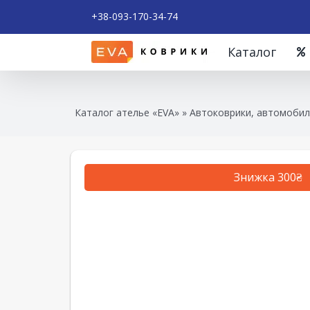
+38-093-170-34-74
Каталог
Каталог ателье «EVA»
»
Автоковрики, автомобил
Знижка 300₴