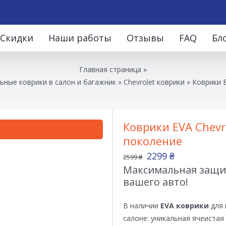
Скидки
Наши работы
Отзывы
FAQ
Бл
Главная страница
»
ьные коврики в салон и багажник
»
Chevrolet коврики
»
Коврики E
Коврики EVA Chevr
поколение
2299
₴
2599
₴
Максимальная защит
вашего авто!
В наличии
EVA коврики
для 
салоне: уникальная ячеистая 