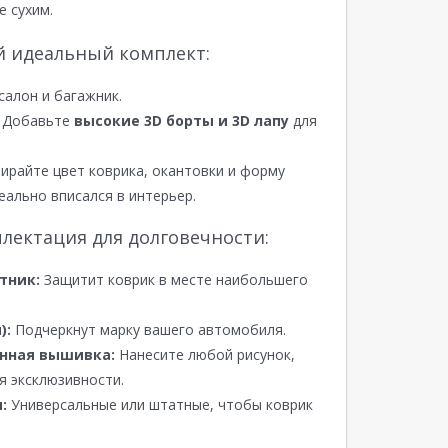
е сухим.
й идеальный комплект:
салон и багажник.
Добавьте
высокие 3D борты и 3D лапу
для
райте цвет коврика, окантовки и форму
еально вписался в интерьер.
лектация для долговечности:
тник:
Защитит коврик в месте наибольшего
):
Подчеркнут марку вашего автомобиля.
нная вышивка:
Нанесите любой рисунок,
я эксклюзивности.
:
Универсальные или штатные, чтобы коврик