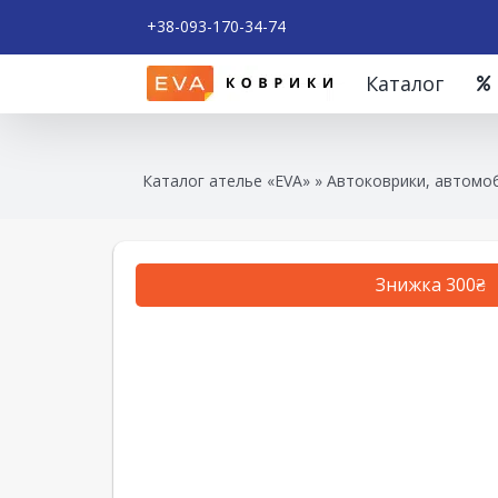
+38-093-170-34-74
Каталог
Каталог ателье «EVA»
»
Автоковрики, автомоб
Знижка 300₴