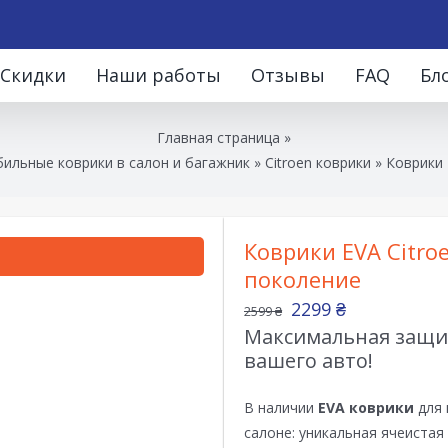
Скидки
Наши работы
Отзывы
FAQ
Бл
Главная страница
»
ильные коврики в салон и багажник
»
Citroen коврики
»
Коврики 
Коврики EVA Citro
поколение
2299
₴
2599
₴
Максимальная защит
вашего авто!
В наличии
EVA коврики
для 
салоне: уникальная ячеистая 