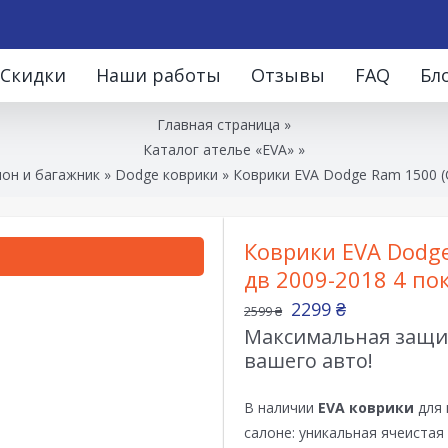
Скидки
Наши работы
Отзывы
FAQ
Бл
Главная страница
»
Каталог ателье «EVA»
»
лон и багажник
»
Dodge коврики
»
Коврики EVA Dodge Ram 1500 (C
Коврики EVA Dodge
дв 2009-2018 4 по
2299
₴
2599
₴
Максимальная защит
вашего авто!
В наличии
EVA коврики
для 
салоне: уникальная ячеистая 