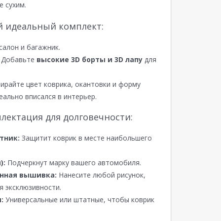
е сухим.
й идеальный комплект:
салон и багажник.
Добавьте
высокие 3D борты и 3D лапу
для
райте цвет коврика, окантовки и форму
еально вписался в интерьер.
лектация для долговечности:
тник:
Защитит коврик в месте наибольшего
):
Подчеркнут марку вашего автомобиля.
нная вышивка:
Нанесите любой рисунок,
я эксклюзивности.
:
Универсальные или штатные, чтобы коврик