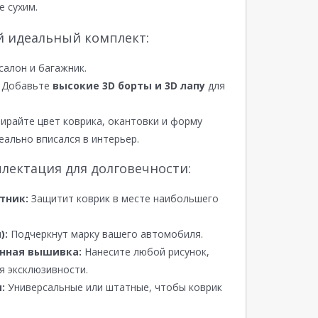
е сухим.
й идеальный комплект:
салон и багажник.
Добавьте
высокие 3D борты и 3D лапу
для
райте цвет коврика, окантовки и форму
еально вписался в интерьер.
лектация для долговечности:
тник:
Защитит коврик в месте наибольшего
):
Подчеркнут марку вашего автомобиля.
нная вышивка:
Нанесите любой рисунок,
я эксклюзивности.
:
Универсальные или штатные, чтобы коврик