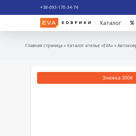
+38-093-170-34-74
Каталог
Главная страница
»
Каталог ателье «EVA»
»
Автоковр
Знижка 300₴