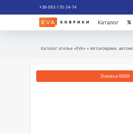
+38-093-170-34-74
Каталог
Каталог ателье «EVA»
»
Автоковрики, автомо
Знижка 600₴