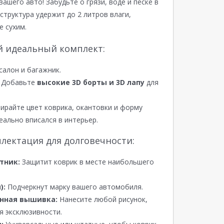
вашего авто! Забудьте о грязи, воде и песке в
структура удержит до 2 литров влаги,
е сухим.
й идеальный комплект:
салон и багажник.
Добавьте
высокие 3D борты и 3D лапу
для
райте цвет коврика, окантовки и форму
еально вписался в интерьер.
лектация для долговечности:
тник:
Защитит коврик в месте наибольшего
):
Подчеркнут марку вашего автомобиля.
нная вышивка:
Нанесите любой рисунок,
я эксклюзивности.