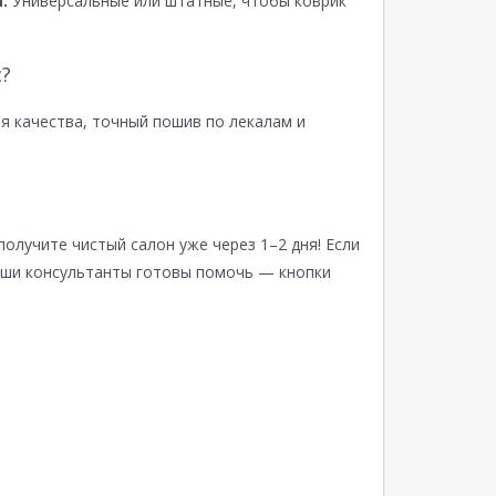
:
Универсальные или штатные, чтобы коврик
?
я качества, точный пошив по лекалам и
получите чистый салон уже через 1–2 дня! Если
аши консультанты готовы помочь — кнопки