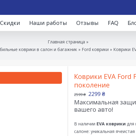
Скидки
Наши работы
Отзывы
FAQ
Бл
Главная страница
»
бильные коврики в салон и багажник
»
Ford коврики
»
Коврики EV
Коврики EVA Ford F
поколение
2299
₴
2599
₴
Максимальная защит
вашего авто!
В наличии
EVA коврики
для 
салоне: уникальная ячеистая 