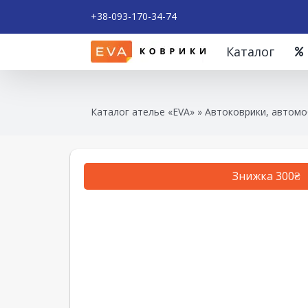
+38-093-170-34-74
Каталог
Каталог ателье «EVA»
»
Автоковрики, автомо
Знижка 300₴