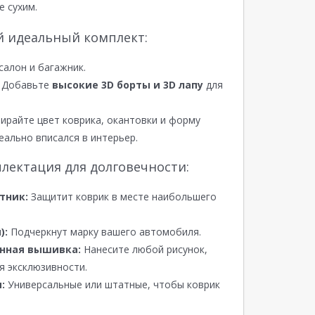
е сухим.
й идеальный комплект:
салон и багажник.
Добавьте
высокие 3D борты и 3D лапу
для
райте цвет коврика, окантовки и форму
еально вписался в интерьер.
лектация для долговечности:
тник:
Защитит коврик в месте наибольшего
):
Подчеркнут марку вашего автомобиля.
нная вышивка:
Нанесите любой рисунок,
я эксклюзивности.
:
Универсальные или штатные, чтобы коврик