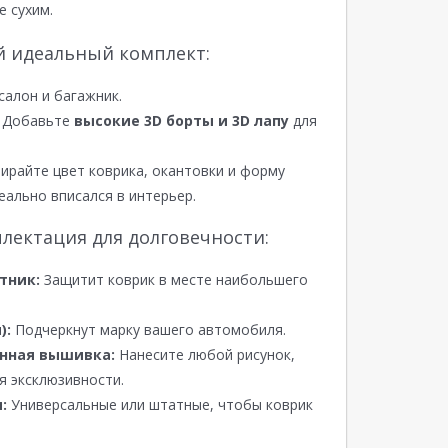
е сухим.
й идеальный комплект:
салон и багажник.
Добавьте
высокие 3D борты и 3D лапу
для
райте цвет коврика, окантовки и форму
еально вписался в интерьер.
лектация для долговечности:
тник:
Защитит коврик в месте наибольшего
):
Подчеркнут марку вашего автомобиля.
нная вышивка:
Нанесите любой рисунок,
я эксклюзивности.
:
Универсальные или штатные, чтобы коврик