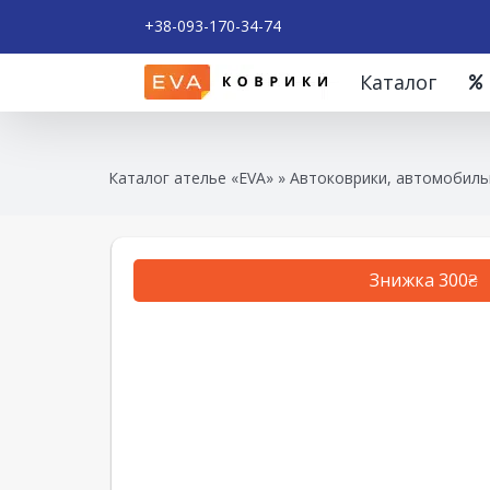
+38-093-170-34-74
Каталог
Каталог ателье «EVA»
»
Автоковрики, автомобильн
Знижка 300₴