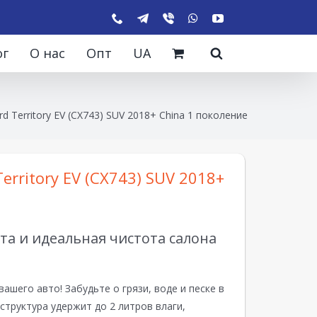
ог
О нас
Опт
UA
d Territory EV (CX743) SUV 2018+ China 1 поколение
erritory EV (CX743) SUV 2018+
а и идеальная чистота салона
вашего авто! Забудьте о грязи, воде и песке в
структура удержит до 2 литров влаги,