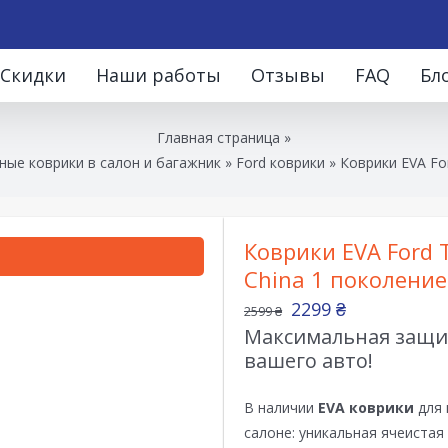
Скидки
Наши работы
Отзывы
FAQ
Бл
Главная страница
»
ые коврики в салон и багажник
»
Ford коврики
»
Коврики EVA For
Коврики EVA Ford T
China 1 поколение
2299
₴
2599
₴
Максимальная защит
вашего авто!
В наличии
EVA коврики
для 
салоне: уникальная ячеистая 