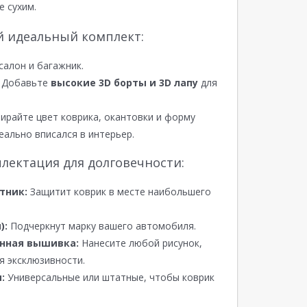
е сухим.
й идеальный комплект:
салон и багажник.
Добавьте
высокие 3D борты и 3D лапу
для
райте цвет коврика, окантовки и форму
еально вписался в интерьер.
лектация для долговечности:
тник:
Защитит коврик в месте наибольшего
):
Подчеркнут марку вашего автомобиля.
нная вышивка:
Нанесите любой рисунок,
я эксклюзивности.
:
Универсальные или штатные, чтобы коврик