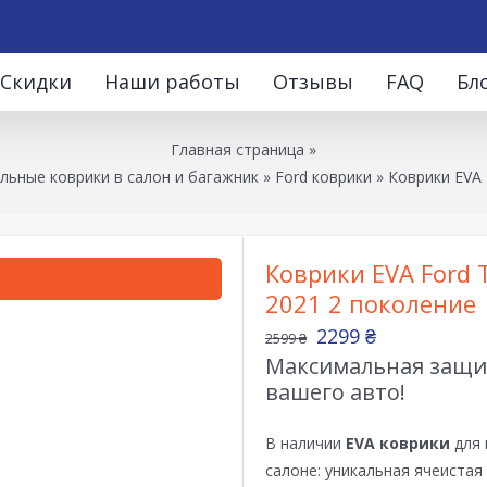
Скидки
Наши работы
Отзывы
FAQ
Бл
Главная страница
»
льные коврики в салон и багажник
»
Ford коврики
»
Коврики EVA 
Коврики EVA Ford T
2021 2 поколение
2299
₴
2599
₴
Максимальная защит
вашего авто!
В наличии
EVA коврики
для 
салоне: уникальная ячеистая 