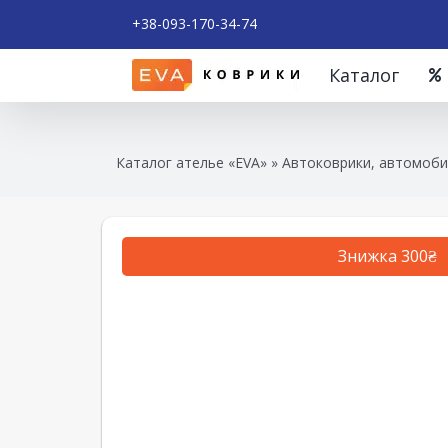
+38-093-170-34-74
Каталог
Каталог ателье «EVA»
»
Автоковрики, автомоби
Знижка 300₴