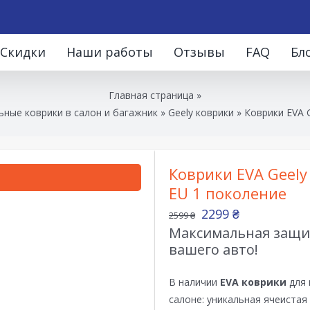
Скидки
Наши работы
Отзывы
FAQ
Бл
Главная страница
»
ные коврики в салон и багажник
»
Geely коврики
»
Коврики EVA G
Коврики EVA Geely 
EU 1 поколение
2299
₴
2599
₴
Максимальная защит
вашего авто!
В наличии
EVA коврики
для 
салоне: уникальная ячеистая 