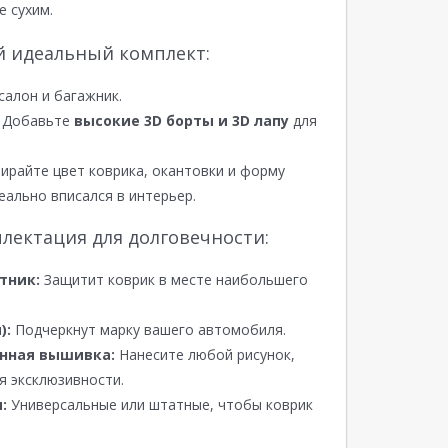
е сухим.
й идеальный комплект:
салон и багажник.
Добавьте
высокие 3D борты и 3D лапу
для
райте цвет коврика, окантовки и форму
еально вписался в интерьер.
лектация для долговечности:
тник:
Защитит коврик в месте наибольшего
):
Подчеркнут марку вашего автомобиля.
нная вышивка:
Нанесите любой рисунок,
я эксклюзивности.
:
Универсальные или штатные, чтобы коврик