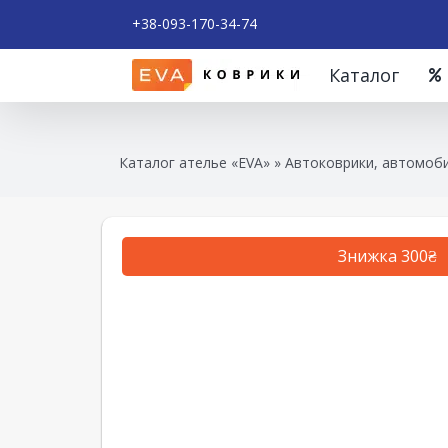
+38-093-170-34-74
Каталог
Каталог ателье «EVA»
»
Автоковрики, автомоби
Знижка 300₴