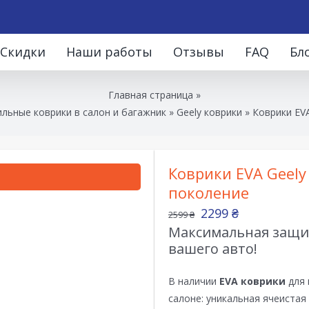
Скидки
Наши работы
Отзывы
FAQ
Бл
Главная страница
»
льные коврики в салон и багажник
»
Geely коврики
»
Коврики EVA
Коврики EVA Geely 
поколение
2299
₴
2599
₴
Максимальная защит
вашего авто!
В наличии
EVA коврики
для 
салоне: уникальная ячеистая 