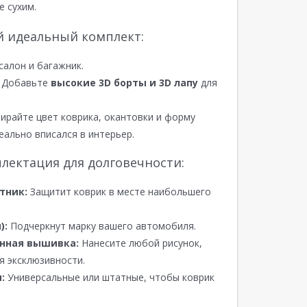
е сухим.
й идеальный комплект:
салон и багажник.
Добавьте
высокие 3D борты и 3D лапу
для
райте цвет коврика, окантовки и форму
еально вписался в интерьер.
лектация для долговечности:
тник:
Защитит коврик в месте наибольшего
):
Подчеркнут марку вашего автомобиля.
нная вышивка:
Нанесите любой рисунок,
я эксклюзивности.
:
Универсальные или штатные, чтобы коврик