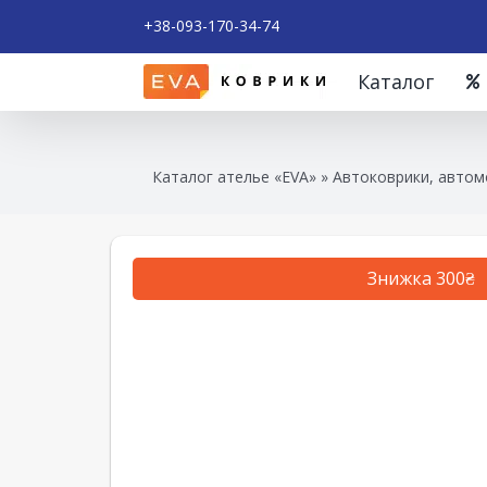
+38-093-170-34-74
Каталог
Каталог ателье «EVA»
»
Автоковрики, автом
Знижка 300₴