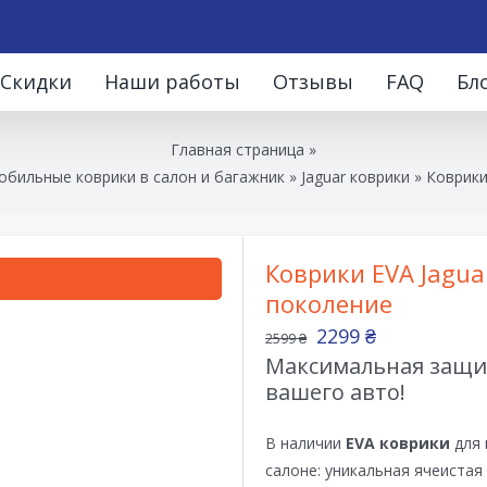
Скидки
Наши работы
Отзывы
FAQ
Бл
Главная страница
»
обильные коврики в салон и багажник
»
Jaguar коврики
»
Коврики
Коврики EVA Jaguar
поколение
2299
₴
2599
₴
Максимальная защит
вашего авто!
В наличии
EVA коврики
для 
салоне: уникальная ячеистая 