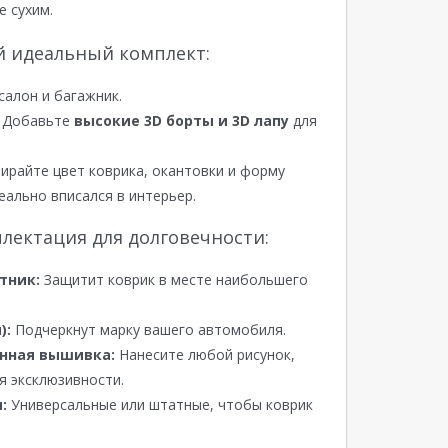
е сухим.
й идеальный комплект:
салон и багажник.
Добавьте
высокие 3D борты и 3D лапу
для
райте цвет коврика, окантовки и форму
еально вписался в интерьер.
лектация для долговечности:
тник:
Защитит коврик в месте наибольшего
):
Подчеркнут марку вашего автомобиля.
нная вышивка:
Нанесите любой рисунок,
я эксклюзивности.
:
Универсальные или штатные, чтобы коврик