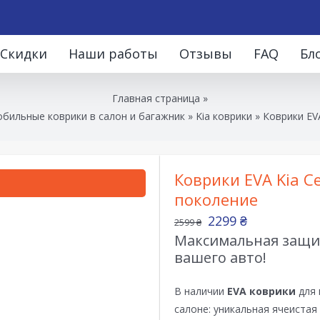
Скидки
Наши работы
Отзывы
FAQ
Бл
Главная страница
»
бильные коврики в салон и багажник
»
Kia коврики
»
Коврики EVA
Коврики EVA Kia Ce
поколение
2299
₴
2599
₴
Максимальная защит
вашего авто!
В наличии
EVA коврики
для 
салоне: уникальная ячеистая 