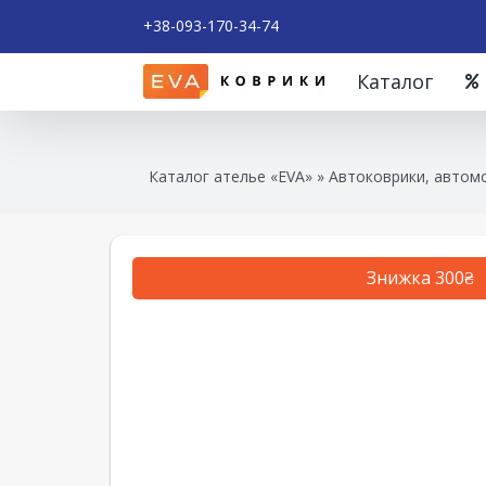
+38-093-170-34-74
Каталог
Каталог ателье «EVA»
»
Автоковрики, автомо
Знижка 300₴