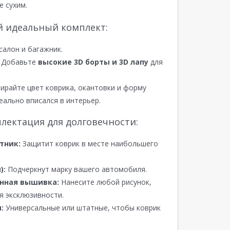
е сухим.
й идеальный комплект:
салон и багажник.
Добавьте
высокие 3D борты и 3D лапу
для
райте цвет коврика, окантовки и форму
еально вписался в интерьер.
лектация для долговечности:
тник:
Защитит коврик в месте наибольшего
):
Подчеркнут марку вашего автомобиля.
нная вышивка:
Нанесите любой рисунок,
я эксклюзивности.
:
Универсальные или штатные, чтобы коврик