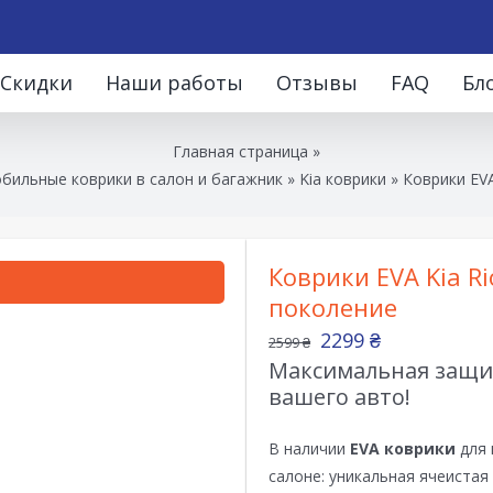
Скидки
Наши работы
Отзывы
FAQ
Бл
Главная страница
»
бильные коврики в салон и багажник
»
Kia коврики
»
Коврики EVA
Коврики EVA Kia Ri
поколение
2299
₴
2599
₴
Максимальная защит
вашего авто!
В наличии
EVA коврики
для 
салоне: уникальная ячеистая 