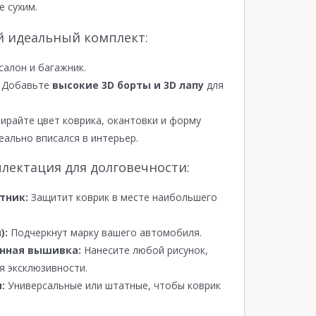
е сухим.
й идеальный комплект:
салон и багажник.
Добавьте
высокие 3D борты и 3D лапу
для
райте цвет коврика, окантовки и форму
еально вписался в интерьер.
лектация для долговечности:
тник:
Защитит коврик в месте наибольшего
):
Подчеркнут марку вашего автомобиля.
нная вышивка:
Нанесите любой рисунок,
я эксклюзивности.
:
Универсальные или штатные, чтобы коврик