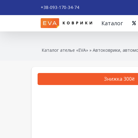
+38-093-170-34-74
Каталог
Каталог ателье «EVA»
»
Автоковрики, автомо
Знижка 300₴