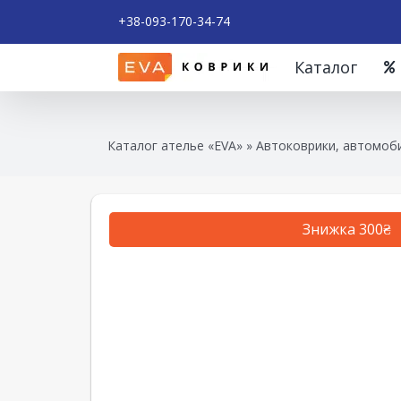
+38-093-170-34-74
Каталог
Каталог ателье «EVA»
»
Автоковрики, автомоби
Знижка 300₴