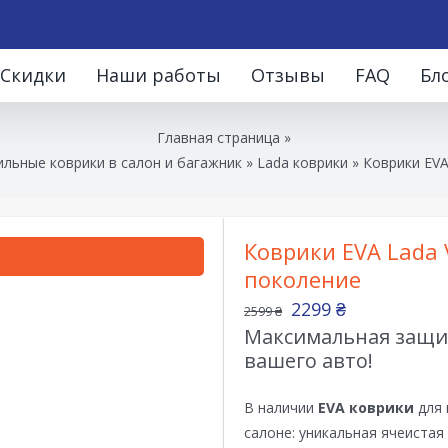
Скидки
Наши работы
Отзывы
FAQ
Бл
Главная страница
»
льные коврики в салон и багажник
»
Lada коврики
»
Коврики EVA
Коврики EVA Lada 
поколение
2299
₴
2599
₴
Максимальная защит
вашего авто!
В наличии
EVA коврики
для 
салоне: уникальная ячеистая 