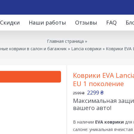
Скидки
Наши работы
Отзывы
FAQ
Бл
Главная страница
»
ные коврики в салон и багажник
»
Lancia коврики
»
Коврики EVA L
Коврики EVA Lancia
EU 1 поколение
2299
₴
2599
₴
Максимальная защит
вашего авто!
В наличии
EVA коврики
для 
салоне: уникальная ячеистая 