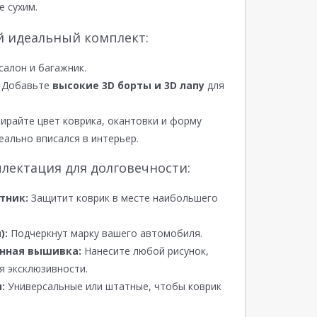
е сухим.
й идеальный комплект:
салон и багажник.
Добавьте
высокие 3D борты и 3D лапу
для
райте цвет коврика, окантовки и форму
еально вписался в интерьер.
лектация для долговечности:
тник:
Защитит коврик в месте наибольшего
):
Подчеркнут марку вашего автомобиля.
нная вышивка:
Нанесите любой рисунок,
я эксклюзивности.
:
Универсальные или штатные, чтобы коврик