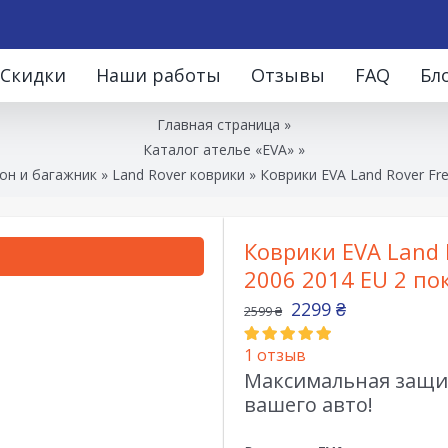
Скидки
Наши работы
Отзывы
FAQ
Бл
Главная страница
»
Каталог ателье «EVA»
»
он и багажник
»
Land Rover коврики
»
Коврики EVA Land Rover Fre
Коврики EVA Land R
2006 2014 EU 2 по
2299
₴
2599
₴
1
отзыв
Максимальная защит
вашего авто!