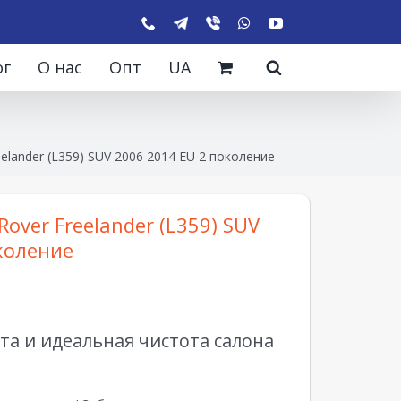
ог
О нас
Опт
UA
elander (L359) SUV 2006 2014 EU 2 поколение
over Freelander (L359) SUV
коление
а и идеальная чистота салона