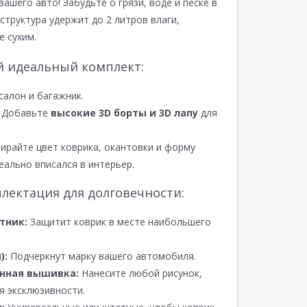
вашего авто! Забудьте о грязи, воде и песке в
структура удержит до 2 литров влаги,
е сухим.
й идеальный комплект:
салон и багажник.
Добавьте
высокие 3D борты и 3D лапу
для
райте цвет коврика, окантовки и форму
еально вписался в интерьер.
лектация для долговечности:
тник:
Защитит коврик в месте наибольшего
):
Подчеркнут марку вашего автомобиля.
нная вышивка:
Нанесите любой рисунок,
я эксклюзивности.