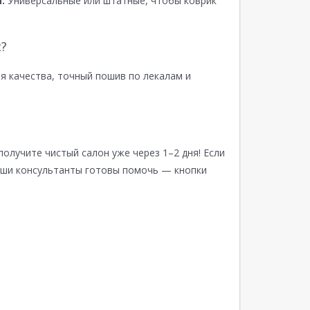
:
Универсальные или штатные, чтобы коврик
?
я качества, точный пошив по лекалам и
получите чистый салон уже через 1–2 дня! Если
аши консультанты готовы помочь — кнопки