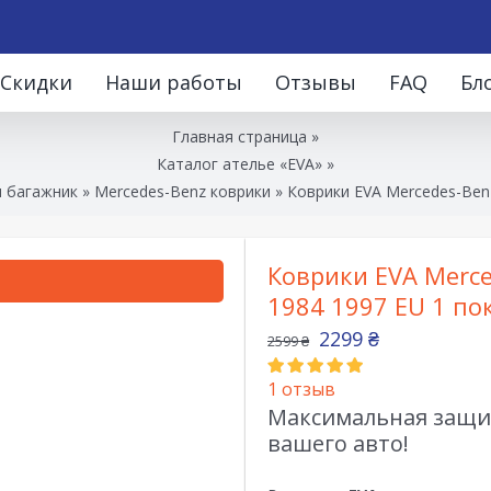
Скидки
Наши работы
Отзывы
FAQ
Бл
Главная страница
»
Каталог ателье «EVA»
»
и багажник
»
Mercedes-Benz коврики
»
Коврики EVA Mercedes-Benz
Коврики EVA Merce
1984 1997 EU 1 по
2299
₴
2599
₴
1
отзыв
Максимальная защит
вашего авто!