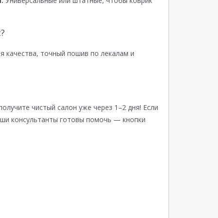
:
Универсальные или штатные, чтобы коврик
?
я качества, точный пошив по лекалам и
получите чистый салон уже через 1–2 дня! Если
аши консультанты готовы помочь — кнопки