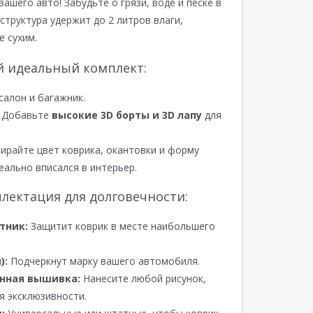
вашего авто! Забудьте о грязи, воде и песке в
структура удержит до 2 литров влаги,
е сухим.
й идеальный комплект:
салон и багажник.
Добавьте
высокие 3D борты и 3D лапу
для
райте цвет коврика, окантовки и форму
еально вписался в интерьер.
лектация для долговечности:
тник:
Защитит коврик в месте наибольшего
):
Подчеркнут марку вашего автомобиля.
нная вышивка:
Нанесите любой рисунок,
я эксклюзивности.