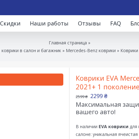
Скидки
Наши работы
Отзывы
FAQ
Бл
Главная страница
»
коврики в салон и багажник
»
Mercedes-Benz коврики
»
Коврики 
Коврики EVA Merce
2021+ 1 поколени
2299
₴
2599
₴
Максимальная защит
вашего авто!
В наличии
EVA коврики
для 
салоне: уникальная ячеистая 