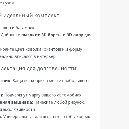
е сухим.
й идеальный комплект:
салон и багажник.
Добавьте
высокие 3D борты и 3D лапу
для
райте цвет коврика, окантовки и форму
еально вписался в интерьер.
лектация для долговечности:
тник:
Защитит коврик в месте наибольшего
):
Подчеркнут марку вашего автомобиля.
нная вышивка:
Нанесите любой рисунок,
я эксклюзивности.
:
Универсальные или штатные, чтобы коврик