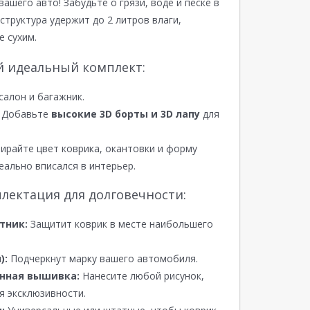
вашего авто! Забудьте о грязи, воде и песке в
структура удержит до 2 литров влаги,
е сухим.
й идеальный комплект:
салон и багажник.
Добавьте
высокие 3D борты и 3D лапу
для
райте цвет коврика, окантовки и форму
еально вписался в интерьер.
лектация для долговечности:
тник:
Защитит коврик в месте наибольшего
):
Подчеркнут марку вашего автомобиля.
нная вышивка:
Нанесите любой рисунок,
я эксклюзивности.