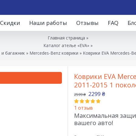
Скидки
Наши работы
Отзывы
FAQ
Бл
Главная страница
»
Каталог ателье «EVA»
»
 и багажник
»
Mercedes-Benz коврики
»
Коврики EVA Mercedes-Be
Коврики EVA Merce
2011-2015 1 поко
2299
₴
2599
₴
1
отзыв
Максимальная защит
вашего авто!