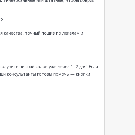
:
Универсальные или штатные, чтобы коврик
?
я качества, точный пошив по лекалам и
получите чистый салон уже через 1–2 дня! Если
аши консультанты готовы помочь — кнопки