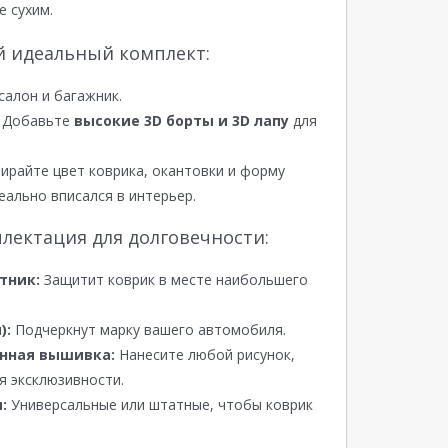
е сухим.
й идеальный комплект:
салон и багажник.
Добавьте
высокие 3D борты и 3D лапу
для
райте цвет коврика, окантовки и форму
еально вписался в интерьер.
лектация для долговечности:
тник:
Защитит коврик в месте наибольшего
):
Подчеркнут марку вашего автомобиля.
нная вышивка:
Нанесите любой рисунок,
я эксклюзивности.
:
Универсальные или штатные, чтобы коврик