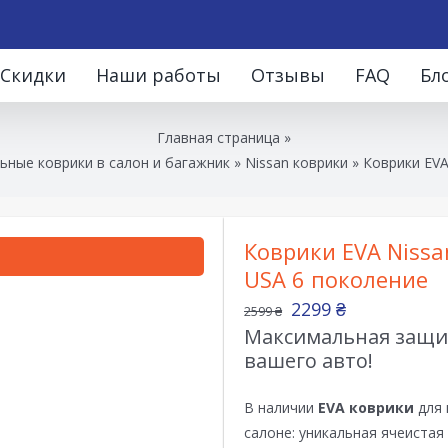
Скидки
Наши работы
Отзывы
FAQ
Бл
Главная страница
»
ьные коврики в салон и багажник
»
Nissan коврики
»
Коврики EVA
Коврики EVA Nissan
USA 6 поколение
2299
₴
2599
₴
Максимальная защит
вашего авто!
В наличии
EVA коврики
для 
салоне: уникальная ячеистая 