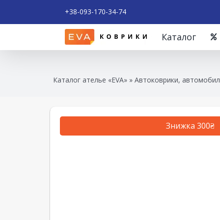
+38-093-170-34-74
Каталог
Каталог ателье «EVA»
»
Автоковрики, автомобил
Знижка 300₴