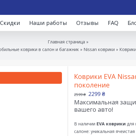
Скидки
Наши работы
Отзывы
FAQ
Бл
Главная страница
»
обильные коврики в салон и багажник
»
Nissan коврики
»
Коврики
Коврики EVA Nissa
поколение
2299
₴
2599
₴
Максимальная защит
вашего авто!
В наличии
EVA коврики
для 
салоне: уникальная ячеистая 