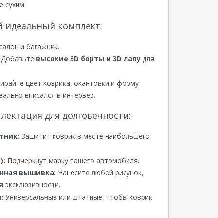
е сухим.
й идеальный комплект:
салон и багажник.
Добавьте
высокие 3D борты и 3D лапу
для
райте цвет коврика, окантовки и форму
еально вписался в интерьер.
лектация для долговечности:
тник:
Защитит коврик в месте наибольшего
):
Подчеркнут марку вашего автомобиля.
нная вышивка:
Нанесите любой рисунок,
я эксклюзивности.
:
Универсальные или штатные, чтобы коврик