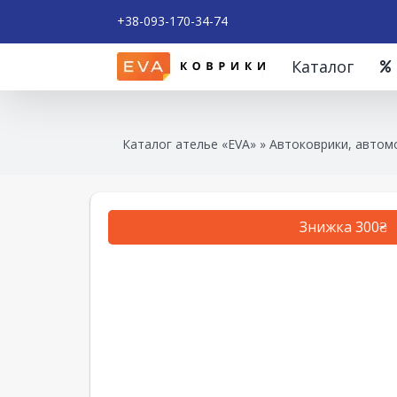
+38-093-170-34-74
Каталог
Каталог ателье «EVA»
»
Автоковрики, автом
Знижка 300₴