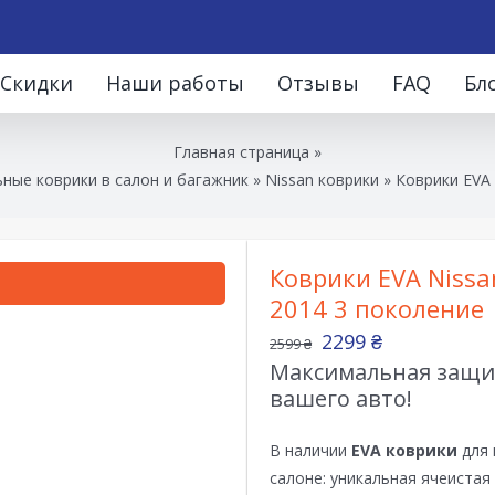
Скидки
Наши работы
Отзывы
FAQ
Бл
Главная страница
»
ные коврики в салон и багажник
»
Nissan коврики
»
Коврики EVA 
Коврики EVA Nissan
2014 3 поколение
2299
₴
2599
₴
Максимальная защит
вашего авто!
В наличии
EVA коврики
для 
салоне: уникальная ячеистая 