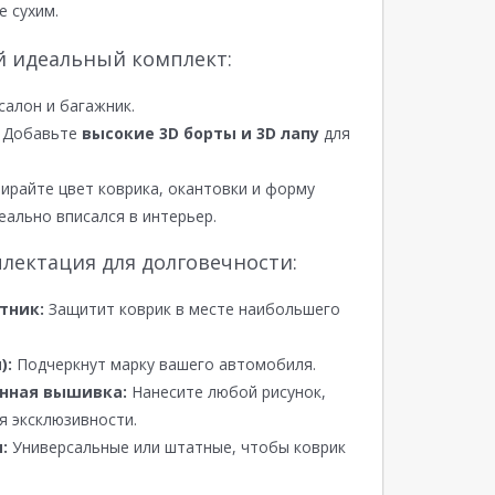
е сухим.
й идеальный комплект:
салон и багажник.
Добавьте
высокие 3D борты и 3D лапу
для
райте цвет коврика, окантовки и форму
еально вписался в интерьер.
лектация для долговечности:
тник:
Защитит коврик в месте наибольшего
):
Подчеркнут марку вашего автомобиля.
нная вышивка:
Нанесите любой рисунок,
я эксклюзивности.
:
Универсальные или штатные, чтобы коврик