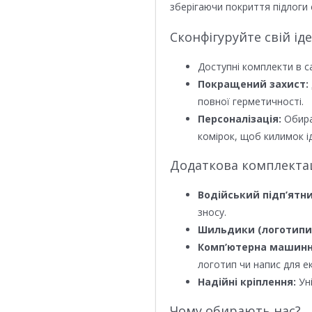
зберігаючи покриття підлоги 
Сконфігуруйте свій ід
Доступні комплекти в с
Покращений захист:
повної герметичності.
Персоналізація:
Обира
комірок, щоб килимок ід
Додаткова комплектаці
Водійський підп’ятни
зносу.
Шильдики (логотипи
Комп’ютерна машинн
логотип чи напис для е
Надійні кріплення:
Уні
Чому обирають нас?