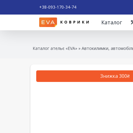
+38-093-170-34-74
Каталог
Каталог ательє «EVA»
»
Автокилимки, автомобіль
Знижка 300₴