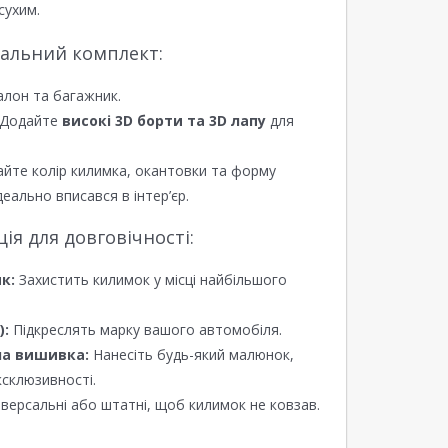
сухим.
еальний комплект:
алон та багажник.
Додайте
високі 3D борти та 3D лапу
для
йте колір килимка, окантовки та форму
еально вписався в інтер’єр.
я для довговічності:
к:
Захистить килимок у місці найбільшого
):
Підкреслять марку вашого автомобіля.
а вишивка:
Нанесіть будь-який малюнок,
ксклюзивності.
версальні або штатні, щоб килимок не ковзав.