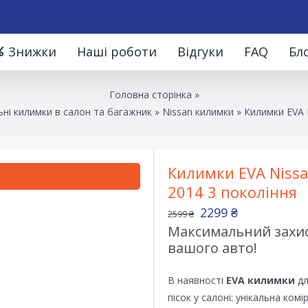
Знижки
Наші роботи
Відгуки
FAQ
Бл
Головна сторінка
»
ні килимки в салон та багажник
»
Nissan килимки
»
Килимки EVA N
Килимки EVA Nissan
2014 3 покоління
2299
₴
2599
₴
Максимальний захист
вашого авто!
В наявності
EVA килимки
дл
пісок у салоні: унікальна ком