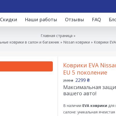
Скидки
Наши работы
Отзывы
FAQ
Бл
Главная страница
»
ьные коврики в салон и багажник
»
Nissan коврики
»
Коврики EVA 
Коврики EVA Nissan
EU 5 поколение
2299
₴
2599
₴
Максимальная защит
вашего авто!
В наличии
EVA коврики
для 
салоне: уникальная ячеистая 