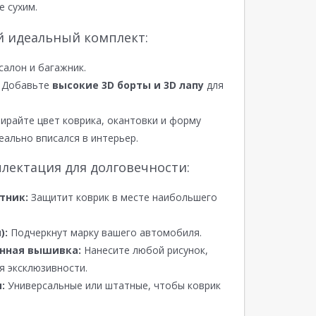
е сухим.
й идеальный комплект:
салон и багажник.
Добавьте
высокие 3D борты и 3D лапу
для
райте цвет коврика, окантовки и форму
еально вписался в интерьер.
лектация для долговечности:
тник:
Защитит коврик в месте наибольшего
):
Подчеркнут марку вашего автомобиля.
нная вышивка:
Нанесите любой рисунок,
я эксклюзивности.
:
Универсальные или штатные, чтобы коврик