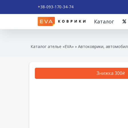
+38-093-170-34-74
Каталог
Каталог ателье «EVA»
»
Автоковрики, автомобил
Знижка 300₴