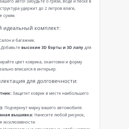
вашего авто! Забудьте о грязи, воде и песке в
структура удержит до 2 литров влаги,
е сухим.
й идеальный комплект:
салон и багажник.
Добавьте
высокие 3D борты и 3D лапу
для
райте цвет коврика, окантовки и форму
еально вписался в интерьер.
лектация для долговечности:
тник:
Защитит коврик в месте наибольшего
):
Подчеркнут марку вашего автомобиля.
нная вышивка:
Нанесите любой рисунок,
я эксклюзивности.