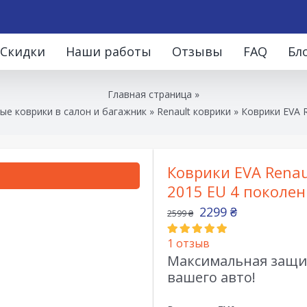
Скидки
Наши работы
Отзывы
FAQ
Бл
Главная страница
»
ые коврики в салон и багажник
»
Renault коврики
»
Коврики EVA R
Коврики EVA Renaul
2015 EU 4 поколен
2299
₴
2599
₴
1
отзыв
Максимальная защит
вашего авто!