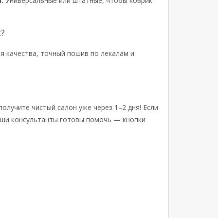
:
Универсальные или штатные, чтобы коврик
?
я качества, точный пошив по лекалам и
получите чистый салон уже через 1–2 дня! Если
аши консультанты готовы помочь — кнопки