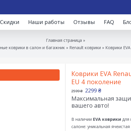
Скидки
Наши работы
Отзывы
FAQ
Бл
Главная страница
»
ные коврики в салон и багажник
»
Renault коврики
»
Коврики EVA 
Коврики EVA Renau
EU 4 поколение
2299
₴
2599
₴
Максимальная защит
вашего авто!
В наличии
EVA коврики
для 
салоне: уникальная ячеистая 