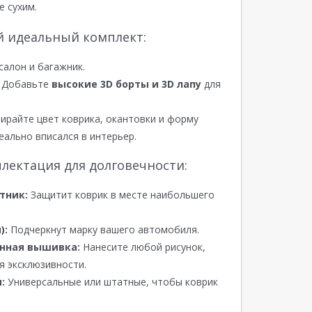
е сухим.
й идеальный комплект:
салон и багажник.
Добавьте
высокие 3D борты и 3D лапу
для
райте цвет коврика, окантовки и форму
еально вписался в интерьер.
лектация для долговечности:
тник:
Защитит коврик в месте наибольшего
):
Подчеркнут марку вашего автомобиля.
нная вышивка:
Нанесите любой рисунок,
я эксклюзивности.
:
Универсальные или штатные, чтобы коврик