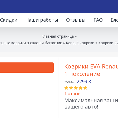
Скидки
Наши работы
Отзывы
FAQ
Бл
Главная страница
»
ьные коврики в салон и багажник
»
Renault коврики
»
Коврики EV
Коврики EVA Renau
1 поколение
2299
₴
2599
₴
1
отзыв
Максимальная защит
вашего авто!