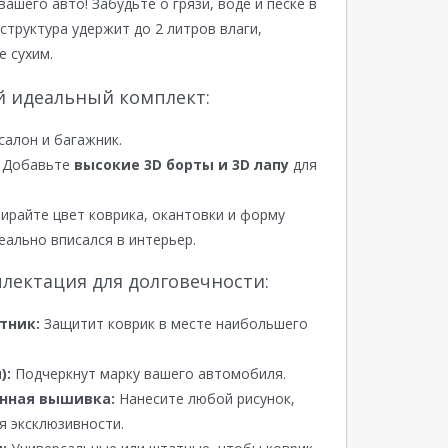
вашего авто! Забудьте о грязи, воде и песке в
структура удержит до 2 литров влаги,
е сухим.
й идеальный комплект:
салон и багажник.
Добавьте
высокие 3D борты и 3D лапу
для
райте цвет коврика, окантовки и форму
еально вписался в интерьер.
лектация для долговечности:
тник:
Защитит коврик в месте наибольшего
):
Подчеркнут марку вашего автомобиля.
нная вышивка:
Нанесите любой рисунок,
я эксклюзивности.