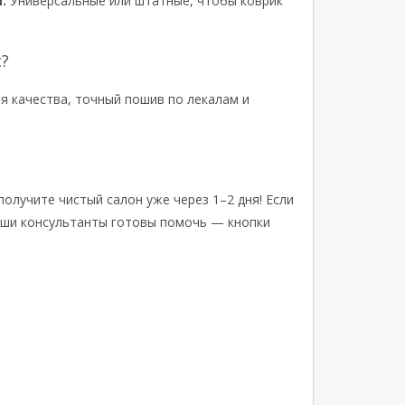
:
Универсальные или штатные, чтобы коврик
?
я качества, точный пошив по лекалам и
получите чистый салон уже через 1–2 дня! Если
аши консультанты готовы помочь — кнопки