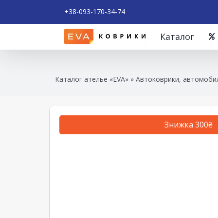
+38-093-170-34-74
Каталог
Каталог ателье «EVA»
»
Автоковрики, автомобил
Знижка 300₴