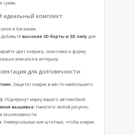
е сухим.
й идеальный комплект:
салон и багажник.
Добавьте
высокие 3D борты и 3D лапу
для
райте цвет коврика, окантовки и форму
еально вписался в интерьер.
лектация для долговечности:
тник:
Защитит коврик в месте наибольшего
):
Подчеркнут марку вашего автомобиля.
нная вышивка:
Нанесите любой рисунок,
я эксклюзивности.
:
Универсальные или штатные, чтобы коврик