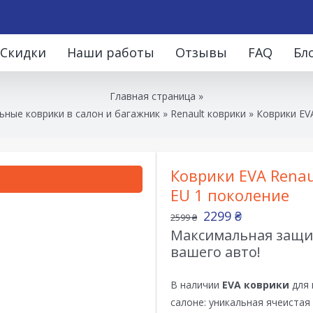
Скидки
Наши работы
Отзывы
FAQ
Бл
Главная страница
»
ные коврики в салон и багажник
»
Renault коврики
»
Коврики EVA
Коврики EVA Renau
EU 1 поколение
2299
₴
2599
₴
Максимальная защит
вашего авто!
В наличии
EVA коврики
для 
салоне: уникальная ячеистая 