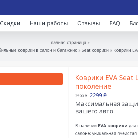
Скидки
Наши работы
Отзывы
FAQ
Бл
Главная страница
»
ильные коврики в салон и багажник
»
Seat коврики
»
Коврики EVA
Коврики EVA Seat 
поколение
2299
₴
2599
₴
Максимальная защит
вашего авто!
В наличии
EVA коврики
для 
салоне: уникальная ячеистая 