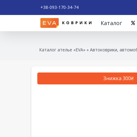
+38-093-170-34-74
Каталог
Каталог ателье «EVA»
»
Автоковрики, автомоб
Знижка 300₴