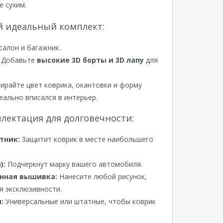
е сухим.
й идеальный комплект:
салон и багажник.
Добавьте
высокие 3D борты и 3D лапу
для
райте цвет коврика, окантовки и форму
еально вписался в интерьер.
лектация для долговечности:
тник:
Защитит коврик в месте наибольшего
):
Подчеркнут марку вашего автомобиля.
нная вышивка:
Нанесите любой рисунок,
я эксклюзивности.
:
Универсальные или штатные, чтобы коврик