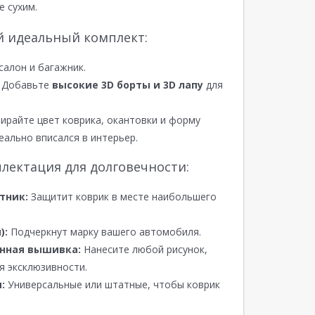
е сухим.
й идеальный комплект:
салон и багажник.
Добавьте
высокие 3D борты и 3D лапу
для
райте цвет коврика, окантовки и форму
еально вписался в интерьер.
лектация для долговечности:
тник:
Защитит коврик в месте наибольшего
):
Подчеркнут марку вашего автомобиля.
нная вышивка:
Нанесите любой рисунок,
я эксклюзивности.
:
Универсальные или штатные, чтобы коврик