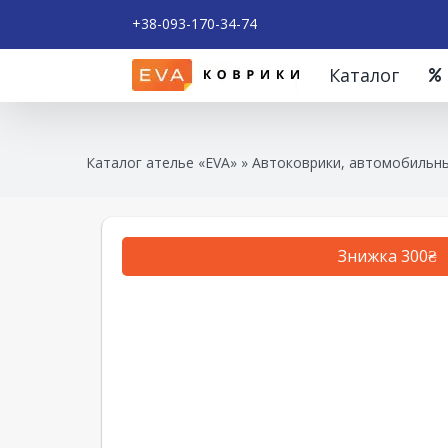
+38-093-170-34-74
Каталог
Каталог ателье «EVA»
»
Автоковрики, автомобильны
Знижка 300₴