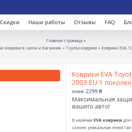
Скидки
Наши работы
Отзывы
FAQ
Бл
Главная страница
»
е коврики в салон и багажник
»
Toyota коврики
»
Коврики EVA To
Коврики EVA Toyota
2003 EU 1 поколен
2299
₴
2599
₴
Максимальная защит
вашего авто!
В наличии
EVA коврики
для 
салоне: уникальная ячеистая 