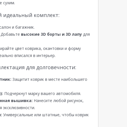
е сухим.
й идеальный комплект:
салон и багажник.
Добавьте
высокие 3D борты и 3D лапу
для
райте цвет коврика, окантовки и форму
еально вписался в интерьер.
лектация для долговечности:
тник:
Защитит коврик в месте наибольшего
):
Подчеркнут марку вашего автомобиля.
нная вышивка:
Нанесите любой рисунок,
я эксклюзивности.
:
Универсальные или штатные, чтобы коврик