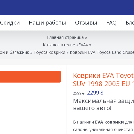
Скидки
Наши работы
Отзывы
FAQ
Бл
Главная страница
»
Каталог ателье «EVA»
»
он и багажник
»
Toyota коврики
»
Коврики EVA Toyota Land Cruise
Коврики EVA Toyota
SUV 1998 2003 EU 
2299
₴
2599
₴
Максимальная защит
вашего авто!
В наличии
EVA коврики
для 
салоне: уникальная ячеистая 