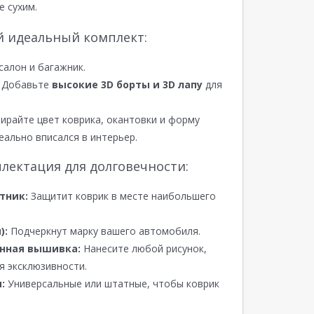
е сухим.
й идеальный комплект:
салон и багажник.
Добавьте
высокие 3D борты и 3D лапу
для
райте цвет коврика, окантовки и форму
еально вписался в интерьер.
лектация для долговечности:
тник:
Защитит коврик в месте наибольшего
):
Подчеркнут марку вашего автомобиля.
нная вышивка:
Нанесите любой рисунок,
я эксклюзивности.
:
Универсальные или штатные, чтобы коврик