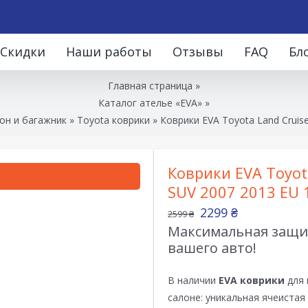
Скидки
Наши работы
Отзывы
FAQ
Бл
Главная страница
»
Каталог ателье «EVA»
»
он и багажник
»
Toyota коврики
»
Коврики EVA Toyota Land Cruise
Коврики EVA Toyota
SUV 2007 2013 EU 
2299
₴
2599
₴
Максимальная защит
вашего авто!
В наличии
EVA коврики
для 
салоне: уникальная ячеистая 