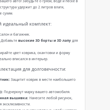
вашего авто! Забудьте о грязи, воде и песке в
структура удержит до 2 литров влаги,
е сухим.
й идеальный комплект:
салон и багажник.
Добавьте
высокие 3D борты и 3D лапу
для
райте цвет коврика, окантовки и форму
еально вписался в интерьер.
лектация для долговечности:
тник:
Защитит коврик в месте наибольшего
):
Подчеркнут марку вашего автомобиля.
нная вышивка:
Нанесите любой рисунок,
я эксклюзивности.