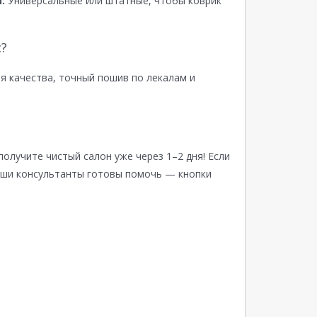
:
Универсальные или штатные, чтобы коврик
?
я качества, точный пошив по лекалам и
получите чистый салон уже через 1–2 дня! Если
аши консультанты готовы помочь — кнопки