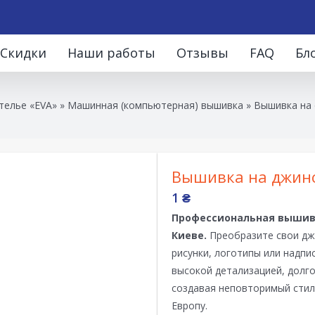
Скидки
Наши работы
Отзывы
FAQ
Бл
телье «EVA»
»
Машинная (компьютерная) вышивка
»
Вышивка на
Вышивка на джин
1
₴
Профессиональная вышив
Киеве.
Преобразите свои джи
рисунки, логотипы или надп
высокой детализацией, долг
создавая неповторимый стиль
Европу.