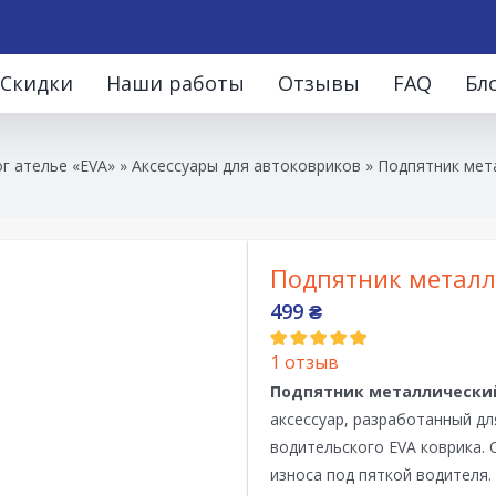
Скидки
Наши работы
Отзывы
FAQ
Бл
г ателье «EVA»
»
Аксессуары для автоковриков
»
Подпятник мет
Подпятник метал
499
₴
1
отзыв
Подпятник металлически
аксессуар, разработанный д
водительского EVA коврика.
износа под пяткой водителя.