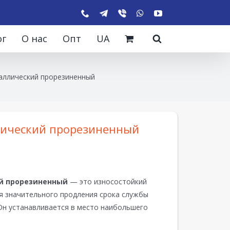
ог
О нас
Опт
UA
аллический прорезиненный
лический прорезиненный
й прорезиненный
— это износостойкий
ля значительного продления срока службы
 Он устанавливается в место наибольшего