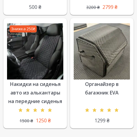
500
₴
2799
₴
3200
₴
Знижка 250₴
Накидки на сиденья
Органайзер в
авто из алькантары
багажник EVA
на передние сиденья
1250
₴
1299
₴
1500
₴