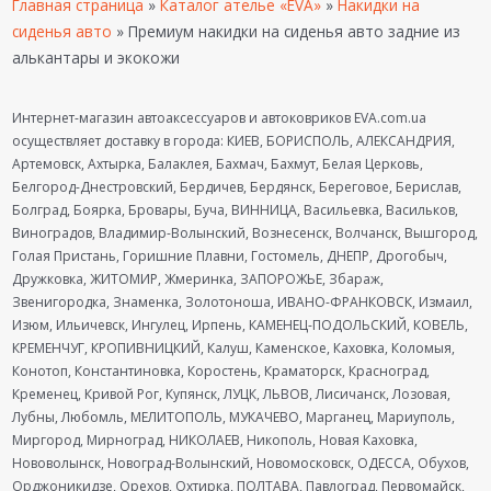
Главная страница
»
Каталог ателье «EVA»
»
Накидки на
сиденья авто
»
Премиум накидки на сиденья авто задние из
алькантары и экокожи
Интернет-магазин автоаксессуаров и автоковриков EVA.com.ua
осуществляет доставку в города: КИЕВ, БОРИСПОЛЬ, АЛЕКСАНДРИЯ,
Артемовск, Ахтырка, Балаклея, Бахмач, Бахмут, Белая Церковь,
Белгород-Днестровский, Бердичев, Бердянск, Береговое, Берислав,
Болград, Боярка, Бровары, Буча, ВИННИЦА, Васильевка, Васильков,
Виноградов, Владимир-Волынский, Вознесенск, Волчанск, Вышгород,
Голая Пристань, Горишние Плавни, Гостомель, ДНЕПР, Дрогобыч,
Дружковка, ЖИТОМИР, Жмеринка, ЗАПОРОЖЬЕ, Збараж,
Звенигородка, Знаменка, Золотоноша, ИВАНО-ФРАНКОВСК, Измаил,
Изюм, Ильичевск, Ингулец, Ирпень, КАМЕНЕЦ-ПОДОЛЬСКИЙ, КОВЕЛЬ,
КРЕМЕНЧУГ, КРОПИВНИЦКИЙ, Калуш, Каменское, Каховка, Коломыя,
Конотоп, Константиновка, Коростень, Краматорск, Красноград,
Кременец, Кривой Рог, Купянск, ЛУЦК, ЛЬВОВ, Лисичанск, Лозовая,
Лубны, Любомль, МЕЛИТОПОЛЬ, МУКАЧЕВО, Марганец, Мариуполь,
Миргород, Мирноград, НИКОЛАЕВ, Никополь, Новая Каховка,
Нововолынск, Новоград-Волынский, Новомосковск, ОДЕССА, Обухов,
Орджоникидзе, Орехов, Охтирка, ПОЛТАВА, Павлоград, Первомайск,