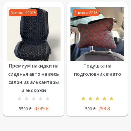
Знижка 1101₴
Знижка 201₴
Премиум накидки на
Подушка на
сиденья авто на весь
подголовник в авто
салон из алькантары
и экокожи
4399
₴
299
₴
5500
₴
500
₴