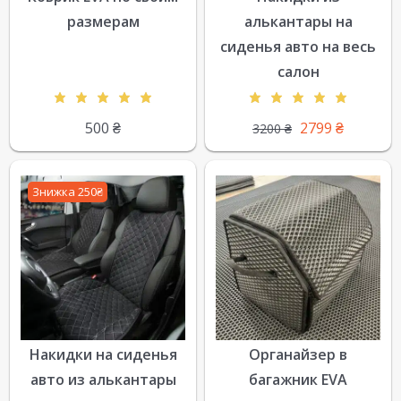
размерам
алькантары на
сиденья авто на весь
салон
500
₴
2799
₴
3200
₴
Знижка 250₴
Накидки на сиденья
Органайзер в
авто из алькантары
багажник EVA