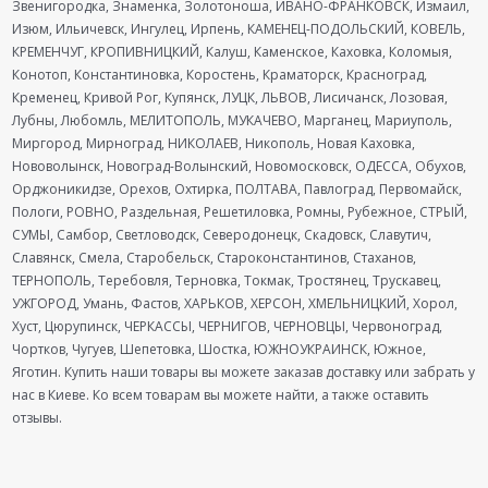
Звенигородка, Знаменка, Золотоноша, ИВАНО-ФРАНКОВСК, Измаил,
Изюм, Ильичевск, Ингулец, Ирпень, КАМЕНЕЦ-ПОДОЛЬСКИЙ, КОВЕЛЬ,
КРЕМЕНЧУГ, КРОПИВНИЦКИЙ, Калуш, Каменское, Каховка, Коломыя,
Конотоп, Константиновка, Коростень, Краматорск, Красноград,
Кременец, Кривой Рог, Купянск, ЛУЦК, ЛЬВОВ, Лисичанск, Лозовая,
Лубны, Любомль, МЕЛИТОПОЛЬ, МУКАЧЕВО, Марганец, Мариуполь,
Миргород, Мирноград, НИКОЛАЕВ, Никополь, Новая Каховка,
Нововолынск, Новоград-Волынский, Новомосковск, ОДЕССА, Обухов,
Орджоникидзе, Орехов, Охтирка, ПОЛТАВА, Павлоград, Первомайск,
Пологи, РОВНО, Раздельная, Решетиловка, Ромны, Рубежное, СТРЫЙ,
СУМЫ, Самбор, Светловодск, Северодонецк, Скадовск, Славутич,
Славянск, Смела, Старобельск, Староконстантинов, Стаханов,
ТЕРНОПОЛЬ, Теребовля, Терновка, Токмак, Тростянец, Трускавец,
УЖГОРОД, Умань, Фастов, ХАРЬКОВ, ХЕРСОН, ХМЕЛЬНИЦКИЙ, Хорол,
Хуст, Цюрупинск, ЧЕРКАССЫ, ЧЕРНИГОВ, ЧЕРНОВЦЫ, Червоноград,
Чортков, Чугуев, Шепетовка, Шостка, ЮЖНОУКРАИНСК, Южное,
Яготин. Купить наши товары вы можете заказав доставку или забрать у
нас в Киеве. Ко всем товарам вы можете найти, а также оставить
отзывы.