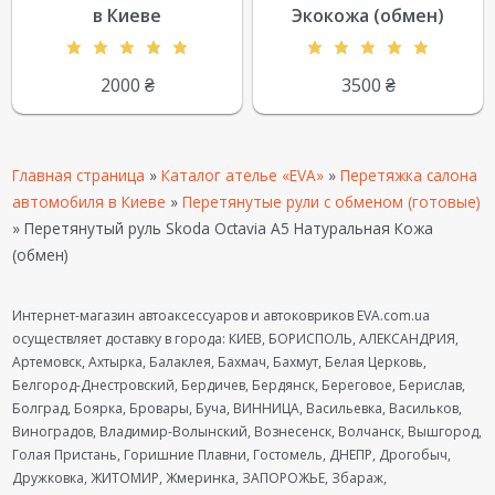
в Киеве
Экокожа (обмен)
2000
₴
3500
₴
Главная страница
»
Каталог ателье «EVA»
»
Перетяжка салона
автомобиля в Киеве
»
Перетянутые рули с обменом (готовые)
»
Перетянутый руль Skoda Octavia A5 Натуральная Кожа
(обмен)
Интернет-магазин автоаксессуаров и автоковриков EVA.com.ua
осуществляет доставку в города: КИЕВ, БОРИСПОЛЬ, АЛЕКСАНДРИЯ,
Артемовск, Ахтырка, Балаклея, Бахмач, Бахмут, Белая Церковь,
Белгород-Днестровский, Бердичев, Бердянск, Береговое, Берислав,
Болград, Боярка, Бровары, Буча, ВИННИЦА, Васильевка, Васильков,
Виноградов, Владимир-Волынский, Вознесенск, Волчанск, Вышгород,
Голая Пристань, Горишние Плавни, Гостомель, ДНЕПР, Дрогобыч,
Дружковка, ЖИТОМИР, Жмеринка, ЗАПОРОЖЬЕ, Збараж,