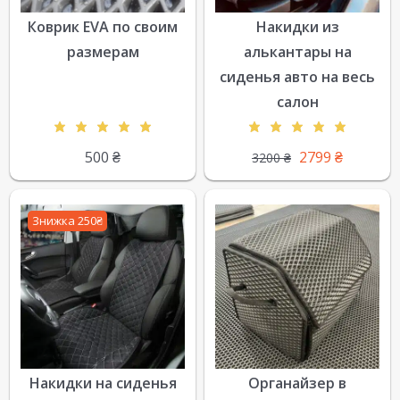
Коврик EVA по своим
Накидки из
размерам
алькантары на
сиденья авто на весь
салон
500
₴
2799
₴
3200
₴
Знижка 250₴
Накидки на сиденья
Органайзер в