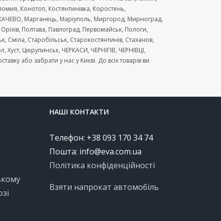
ломия, Конотоп, Костянтинівка, Коростень,
МУКАЧЕВО, Марганець, Маріуполь, Миргород, Мирноград,
Оріхів, Полтава, Павлоград, Первомайськ, Пологи,
к, Сміла, Старобільськ, Старокостянтинів, Стаханов,
 Хуст, Цюрупинськ, ЧЕРКАСИ, ЧЕРНІГІВ, ЧЕРНІВЦІ,
вку або забрати у нас у Києві. До всіх товарів ви
НАШІ КОНТАКТИ
Телефон: +38 093 170 34 74
Пошта:
info@eva.com.ua
Політика конфіденційності
ькому
Взяти напрокат автомобіль
озі