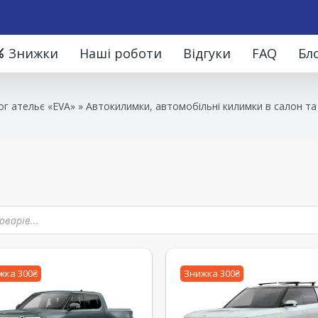
Знижки
Наші роботи
Відгуки
FAQ
Бл
ог ательє «EVA»
»
Автокилимки, автомобільні килимки в салон та
жка 300₴
Знижка 300₴