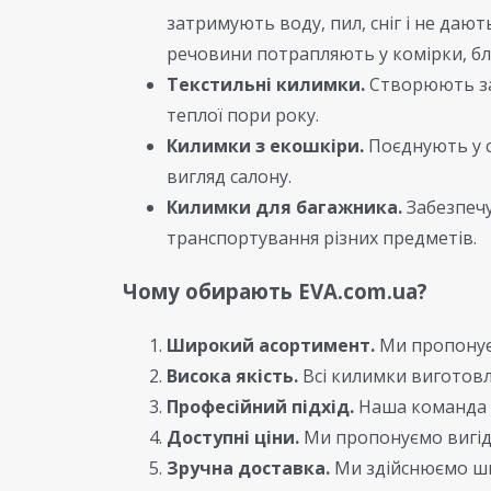
затримують воду, пил, сніг і не дают
речовини потрапляють у комірки, бл
Текстильні килимки.
Створюють зат
теплої пори року.
Килимки з екошкіри.
Поєднують у с
вигляд салону.
Килимки для багажника.
Забезпечу
транспортування різних предметів.
Чому обирають EVA.com.ua?
Широкий асортимент.
Ми пропонуєм
Висока якість.
Всі килимки виготовл
Професійний підхід.
Наша команда ф
Доступні ціни.
Ми пропонуємо вигідн
Зручна доставка.
Ми здійснюємо шви