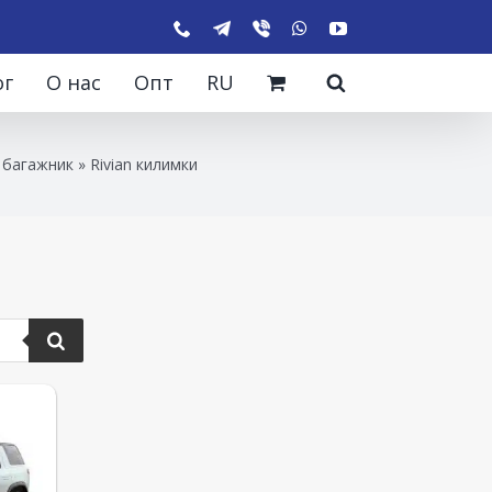
ог
О нас
Опт
RU
 багажник
»
Rivian килимки