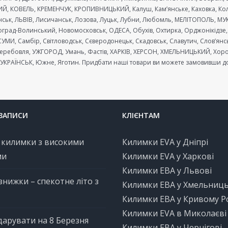
ЬКИЙ, КОВЕЛЬ, КРЕМЕНЧУК, КРОПИВНИЦЬКИЙ, Калуш, Кам’янське, Каховка, Ко
’янськ, ЛЬВІВ, Лисичанськ, Лозова, Луцьк, Лубни, Любомль, МЕЛІТОПОЛЬ, 
град-Волинський, Новомосковськ, ОДЕСА, Обухів, Охтирка, Орджонікідзе, 
СУМИ, Самбір, Світловодськ, Сєверодонецьк, Скадовськ, Славутич, Слов’янсь
Теребовля, УЖГОРОД, Умань, Фастів, ХАРКІВ, ХЕРСОН, ХМЕЛЬНИЦЬКИЙ, Хорол,
УКРАЇНСЬК, Южне, Яготин. Придбати наші товари ви можете замовивши доста
 ЗАПИСИ
КЛІЄНТАМ
 килимки з високими
Килимки EVA у Дніпрі
ми
Килимки EVA у Харкові
Килимки ЕВА у Львові
 знижки – спекотне літо з
Килимки ЕВА у Хмельниц
Килимки ЕВА у Кривому Р
Килимки EVA в Миколаєві
арувати на 8 Березня
Килимки ЕВА у Чернігові