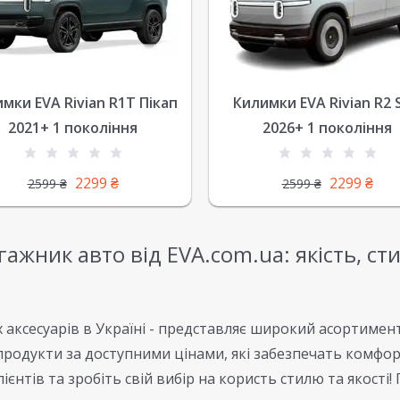
мки EVA Rivian R1T Пікап
Килимки EVA Rivian R2 
2021+ 1 покоління
2026+ 1 покоління
2299
₴
2299
₴
2599
₴
2599
₴
гажник авто від EVA.com.ua: якість, с
х аксесуарів в Україні - представляє широкий асортимент
родукти за доступними цінами, які забезпечать комфорт
єнтів та зробіть свій вибір на користь стилю та якості!