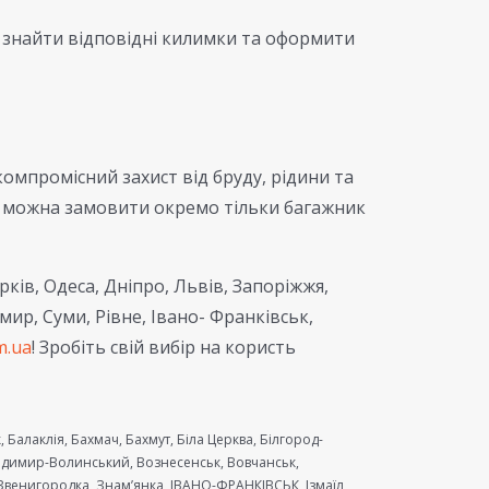
знайти відповідні килимки та оформити
зкомпромісний захист від бруду, рідини та
, можна замовити окремо тільки багажник
рків, Одеса, Дніпро, Львів, Запоріжжя,
мир, Суми, Рівне, Івано- Франківськ,
m.ua
! Зробіть свій вибір на користь
 Балаклія, Бахмач, Бахмут, Біла Церква, Білгород-
олодимир-Волинський, Вознесенськ, Вовчанськ,
венигородка, Знам’янка, ІВАНО-ФРАНКІВСЬК, Ізмаїл,