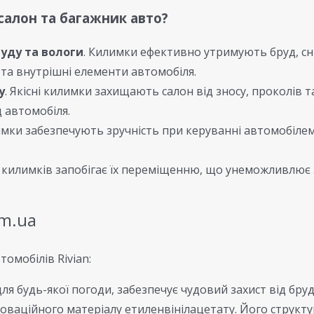
 салон та багажник авто?
руду та вологи
. Килимки ефективно утримують бруд, сні
та внутрішні елементи автомобіля.
у
. Якісні килимки захищають салон від зносу, проколів 
д автомобіля.
имки забезпечують зручність при керуванні автомобілем
я килимків запобігає їх переміщенню, що унеможливлює
om.ua
омобілів Rivian:
ля будь-якої погоди, забезпечує чудовий захист від бру
оваційного матеріалу етиленвінілацетату. Його структура