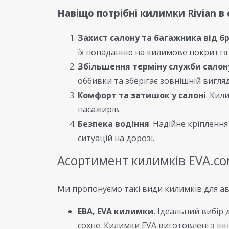
Навіщо потрібні килимки Rivian в
Захист салону та багажника від б
їх попаданню на килимове покриття 
Збільшення терміну служби салон
оббивки та зберігає зовнішній вигля
Комфорт та затишок у салоні
. Кил
пасажирів.
Безпека водіння
. Надійне кріпленн
ситуацій на дорозі.
Асортимент килимків EVA.c
Ми пропонуємо такі види килимків для авт
ЕВА, EVA килимки.
Ідеальний вибір д
сохне. Килимки EVA виготовлені з інн