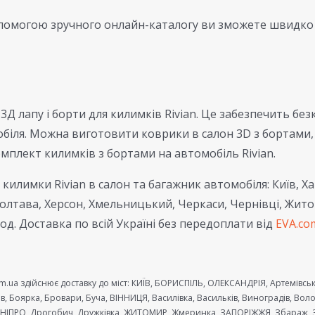
помогою зручного онлайн-каталогу ви зможете швидко 
 3Д лапу і борти для килимків Rivian. Це забезпечить бе
обіля. Можна виготовити коврики в салон 3D з бортами
омплект килимків з бортами на автомобіль Rivian.
килимки Rivian в салон та багажник автомобіля: Київ, Ха
Полтава, Херсон, Хмельницький, Черкаси, Чернівці, Жито
д. Доставка по всій Україні без передоплати від
EVA.co
m.ua здійснює доставку до міст: КИЇВ, БОРИСПІЛЬ, ОЛЕКСАНДРІЯ, Артемівськ,
в, Боярка, Бровари, Буча, ВІННИЦЯ, Василівка, Васильків, Виноградів, В
 ДНІПРО, Дрогобич, Дружківка, ЖИТОМИР, Жмеринка, ЗАПОРІЖЖЯ, Збараж, З