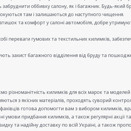
ь забруднити оббивку салону, як і багажник. Будь-який б
окуються там і залишаються до наступного чищення.
ишок та комфорт у салоні автомобіля, добре утримують
обі переваги гумових та текстильних килимків, забезпе
ють захист багажного відділення від бруду та пошкод
о різноманітність килимків для всіх марок та моделей 
яються з якісних матеріалів, проходять суворий контрол
ахівців готова допомогти вам з вибором килимків, вр
і умови придбання килимків, а також регулярні акції та
дку та надійну доставку по всій Україні, а також про