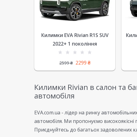
Килимки EVA Rivian R1S SUV
Кили
2022+ 1 покоління
2299
₴
2599
₴
Килимки Rivian в салон та ба
автомобіля
EVA.com.ua - лідер на ринку автомобільни
автомобіля. Ми пропонуємо високоякісні п
Приєднуйтесь до багатьох задоволених клі