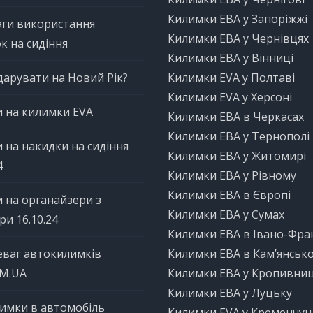
Килимки ЕВА у Запоріжжі
ги використання
Килимки ЕВА у Чернівцях
к на сидіння
Килимки ЕВА у Вінниці
арувати на Новий Рік?
Килимки EVA у Полтаві
Килимки EVA у Херсоні
 на килимки EVA
Килимки ЕВА в Черкасах
Килимки ЕВА у Тернополі
 на накидки на сидіння
Килимки ЕВА у Житомирі
4
Килимки ЕВА у Рівному
Килимки ЕВА в Європі
 на органайзери з
Килимки ЕВА у Сумах
ри 16.10.24
Килимки ЕВА в Івано-Фра
еваг автокилимків
Килимки ЕВА в Кам’янськ
OM.UA
Килимки ЕВА у Кропивни
Килимки ЕВА у Луцьку
лимки в автомобіль
Килимки EVA у Кременчуц