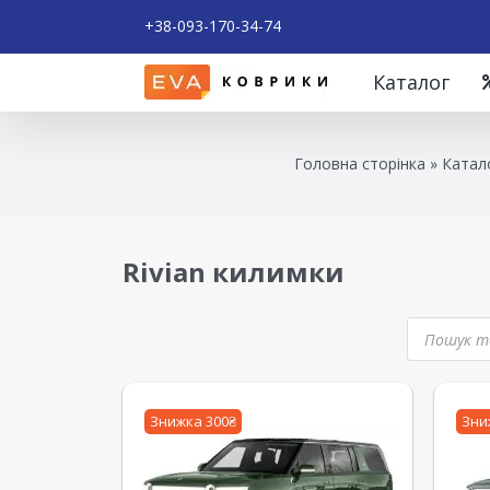
+38-093-170-34-74
Каталог
Головна сторінка
»
Катал
Rivian килимки
Знижка 300₴
Зни