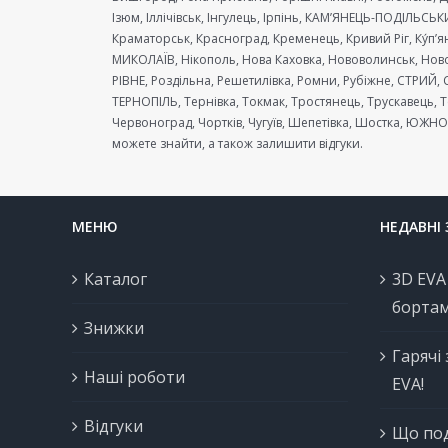
Ізюм, Іллічівськ, Інгулець, Ірпінь, КАМ’ЯНЕЦЬ-ПОДІЛЬС
Краматорськ, Красноград, Кременець, Кривий Ріг, Ку́п
МИКОЛАЇВ, Нікополь, Нова Каховка, Нововолинськ, Ново
РІВНЕ, Роздільна, Решетилівка, Ромни, Рубіжне, СТРИЙ, 
ТЕРНОПІЛЬ, Тернівка, Токмак, Тростянець, Трускавець, 
Червоноград, Чортків, Чугуїв, Шепетівка, Шостка, ЮЖНО
можете знайти, а також залишити відгуки.
МЕНЮ
НЕДАВНІ
Каталог
3D EVA
борта
Знижки
Гарячі
Наші роботи
EVA!
Відгуки
Що под