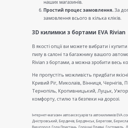
наших магазинів.
Простий процес замовлення.
За до
замовлення всього в кілька кліків.
3D килимки з бортами EVA Rivian
В якості опції ви можете вибрати і купити
пилу в салоні та багажнику вашого автом
Rivian з бортами, а можна зробити весь к
Не пропустіть можливість придбати якісні 
Кривий Ріг, Миколаїв, Вінниця, Чернігів, 
Тернопіль, Кропивницький, Луцьк, Ужгоро
комфорту, стилю та безпеки на дорозі.
Інтернет-магазин автоаксесуарів та автокилимків EVA.co
Дністровський, Бердичів, Бердянськ, Берегове, Берисла
Вишгород, Гола Пристань, Горішні Плавні, Гостомель,