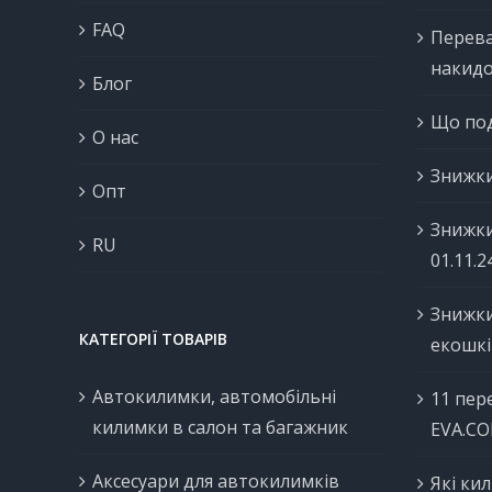
FAQ
Перева
накидо
Блог
Що под
О нас
Знижки
Опт
Знижки
RU
01.11.2
Знижки
КАТЕГОРІЇ ТОВАРІВ
екошкі
Автокилимки, автомобільні
11 пер
килимки в салон та багажник
EVA.C
Аксесуари для автокилимків
Які ки