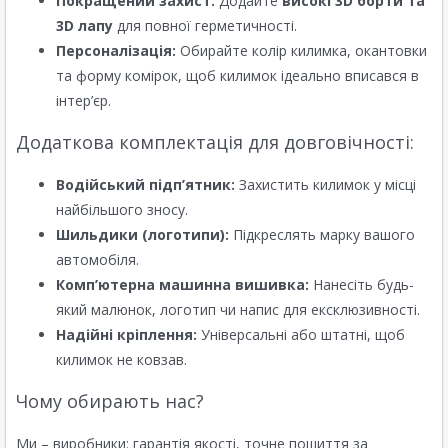
Покращений захист:
Додайте
високі 3D борти та
3D лапу
для повної герметичності.
Персоналізація:
Обирайте колір килимка, окантовки
та форму комірок, щоб килимок ідеально вписався в
інтер’єр.
Додаткова комплектація для довговічності:
Водійський підп’ятник:
Захистить килимок у місці
найбільшого зносу.
Шильдики (логотипи):
Підкреслять марку вашого
автомобіля.
Комп’ютерна машинна вишивка:
Нанесіть будь-
який малюнок, логотип чи напис для ексклюзивності.
Надійні кріплення:
Універсальні або штатні, щоб
килимок не ковзав.
Чому обирають нас?
Ми – виробники: гарантія якості, точне пошиття за