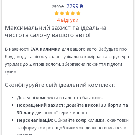
2299
₴
2599
₴
4
відгуки
Максимальний захист та ідеальна
чистота салону вашого авто!
В наявності
EVA килимки
для вашого авто! Забудьте про
бруд, воду та пісок у салоні: унікальна комірчаста структура
утримає до 2 літрів вологи, зберігаючи покриття підлоги
сухим.
Сконфігуруйте свій ідеальний комплект:
Доступні комплекти в салон та багажник.
Покращений захист:
Додайте
високі 3D борти та
3D лапу
для повної герметичності.
Персоналізація:
Обирайте колір килимка, окантовки
та форму комірок, щоб килимок ідеально вписався в