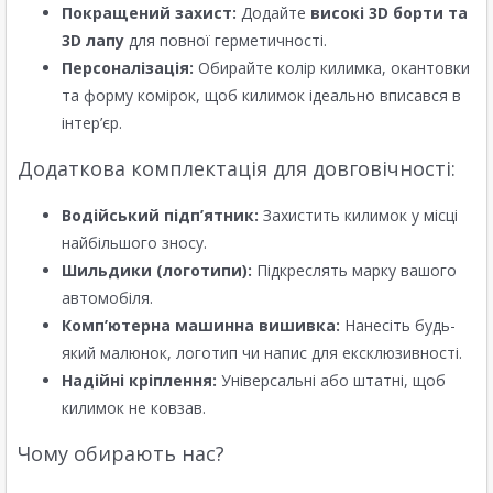
Покращений захист:
Додайте
високі 3D борти та
3D лапу
для повної герметичності.
Персоналізація:
Обирайте колір килимка, окантовки
та форму комірок, щоб килимок ідеально вписався в
інтер’єр.
Додаткова комплектація для довговічності:
Водійський підп’ятник:
Захистить килимок у місці
найбільшого зносу.
Шильдики (логотипи):
Підкреслять марку вашого
автомобіля.
Комп’ютерна машинна вишивка:
Нанесіть будь-
який малюнок, логотип чи напис для ексклюзивності.
Надійні кріплення:
Універсальні або штатні, щоб
килимок не ковзав.
Чому обирають нас?