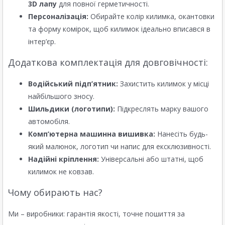
3D лапу
для повної герметичності.
Персоналізація:
Обирайте колір килимка, окантовки
та форму комірок, щоб килимок ідеально вписався в
інтер’єр.
Додаткова комплектація для довговічності:
Водійський підп’ятник:
Захистить килимок у місці
найбільшого зносу.
Шильдики (логотипи):
Підкреслять марку вашого
автомобіля.
Комп’ютерна машинна вишивка:
Нанесіть будь-
який малюнок, логотип чи напис для ексклюзивності.
Надійні кріплення:
Універсальні або штатні, щоб
килимок не ковзав.
Чому обирають нас?
Ми – виробники: гарантія якості, точне пошиття за