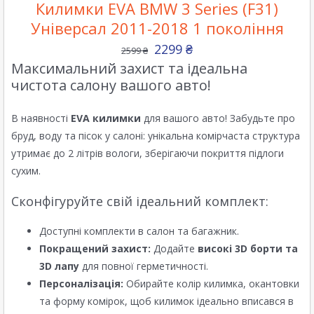
Килимки EVA BMW 3 Series (F31)
Універсал 2011-2018 1 покоління
2299
₴
2599
₴
Максимальний захист та ідеальна
чистота салону вашого авто!
В наявності
EVA килимки
для вашого авто! Забудьте про
бруд, воду та пісок у салоні: унікальна комірчаста структура
утримає до 2 літрів вологи, зберігаючи покриття підлоги
сухим.
Сконфігуруйте свій ідеальний комплект:
Доступні комплекти в салон та багажник.
Покращений захист:
Додайте
високі 3D борти та
3D лапу
для повної герметичності.
Персоналізація:
Обирайте колір килимка, окантовки
та форму комірок, щоб килимок ідеально вписався в