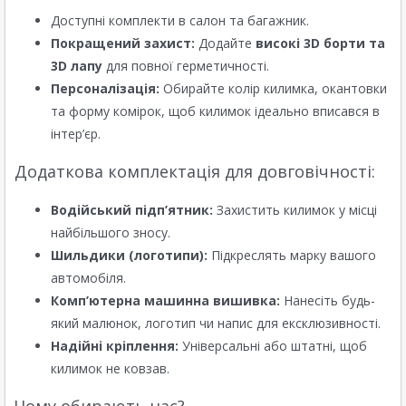
Доступні комплекти в салон та багажник.
Покращений захист:
Додайте
високі 3D борти та
3D лапу
для повної герметичності.
Персоналізація:
Обирайте колір килимка, окантовки
та форму комірок, щоб килимок ідеально вписався в
інтер’єр.
Додаткова комплектація для довговічності:
Водійський підп’ятник:
Захистить килимок у місці
найбільшого зносу.
Шильдики (логотипи):
Підкреслять марку вашого
автомобіля.
Комп’ютерна машинна вишивка:
Нанесіть будь-
який малюнок, логотип чи напис для ексклюзивності.
Надійні кріплення:
Універсальні або штатні, щоб
килимок не ковзав.