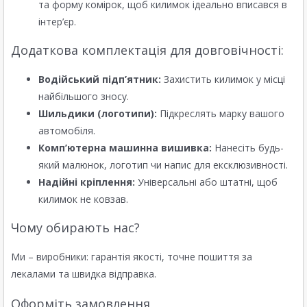
та форму комірок, щоб килимок ідеально вписався в
інтер’єр.
Додаткова комплектація для довговічності:
Водійський підп’ятник:
Захистить килимок у місці
найбільшого зносу.
Шильдики (логотипи):
Підкреслять марку вашого
автомобіля.
Комп’ютерна машинна вишивка:
Нанесіть будь-
який малюнок, логотип чи напис для ексклюзивності.
Надійні кріплення:
Універсальні або штатні, щоб
килимок не ковзав.
Чому обирають нас?
Ми – виробники: гарантія якості, точне пошиття за
лекалами та швидка відправка.
Оформіть замовлення