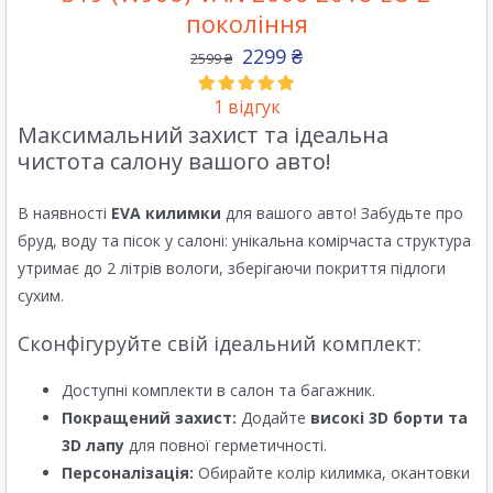
покоління
2299
₴
2599
₴
1
відгук
Максимальний захист та ідеальна
чистота салону вашого авто!
В наявності
EVA килимки
для вашого авто! Забудьте про
бруд, воду та пісок у салоні: унікальна комірчаста структура
утримає до 2 літрів вологи, зберігаючи покриття підлоги
сухим.
Сконфігуруйте свій ідеальний комплект:
Доступні комплекти в салон та багажник.
Покращений захист:
Додайте
високі 3D борти та
3D лапу
для повної герметичності.
Персоналізація:
Обирайте колір килимка, окантовки